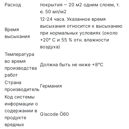
Расход
покрытия ~ 20 м2 одним слоем, т.
е. 50 мл/м2
12-24 часа. Указанное время
высыхания относится к высыханию
Время
при нормальных условиях (около
высыхания
+20° С и 55 % отн. влажности
воздуха)
Температура
во время
Должна быть не ниже +8°С
производства
работ
Страна
Германия
производитель
Код системы
информации о
содержании в
Giscode Ö60
продукте
вредных