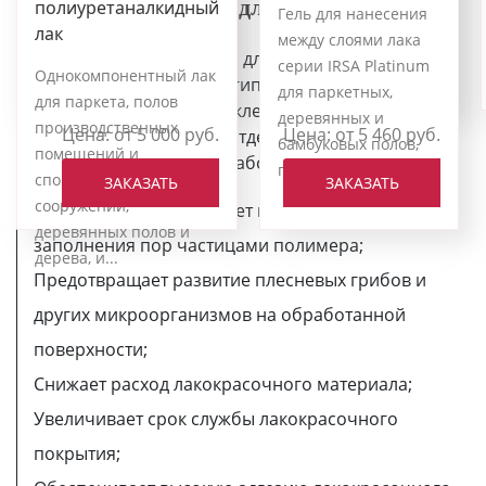
Грунт и шпаклевка для паркета IRSA
полиуретаналкидный
паркета, дерева,
нагрузке, из паркета,
Цена: от 5 000 руб.
Гель для нанесения
Цена: от 5 000 руб.
лак
пробки, бамбука, ДСП-
дерева, пробки,
между слоями лака
Грунтовка предназначена для обработки
плит и ступе...
бамбука, ДСП-плит и
ЗАКАЗАТЬ
ЗАКАЗАТЬ
серии IRSA Platinum
Однокомпонентный лак
поверхностей из бетона, гипсокартона,
ступн...
для паркетных,
для паркета, полов
оштукатуренных или шпаклеванных, перед
деревянных и
производственных
Цена: от 5 000 руб.
Цена: от 5 460 руб.
нанесением силикатных отделочных покрытий для
бамбуковых полов,
помещений и
внутренних и наружных работ
плит ДСП и леcтни...
спортивных
ЗАКАЗАТЬ
ЗАКАЗАТЬ
сооружений,
Укрепляет и выравнивает поверхность за счет
деревянных полов и
заполнения пор частицами полимера;
дерева, и...
Предотвращает развитие плесневых грибов и
других микроорганизмов на обработанной
поверхности;
Снижает расход лакокрасочного материала;
Увеличивает срок службы лакокрасочного
покрытия;