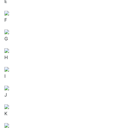
E
F
G
H
I
J
K