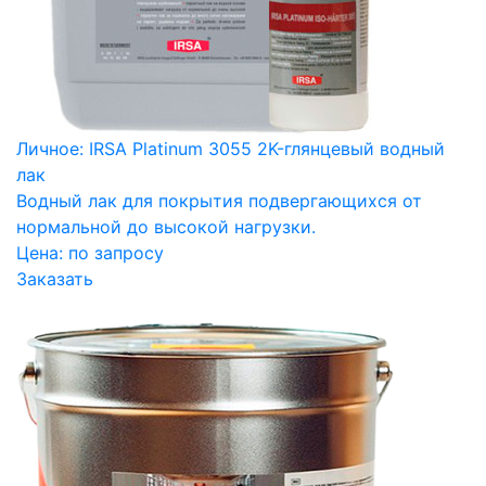
Личное: IRSA Platinum 3055 2K-глянцевый водный
лак
Водный лак для покрытия подвергающихся от
нормальной до высокой нагрузки.
Цена:
по запросу
Заказать