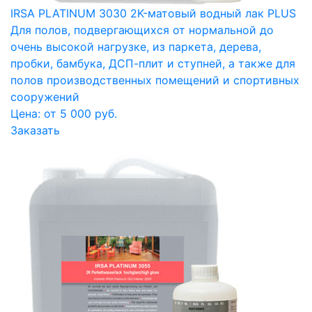
IRSA PLATINUM 3030 2K-матовый водный лак PLUS
Для полов, подвергающихся от нормальной до
очень высокой нагрузке, из паркета, дерева,
пробки, бамбука, ДСП-плит и ступней, а также для
полов производственных помещений и спортивных
сооружений
Цена: от 5 000 руб.
Заказать