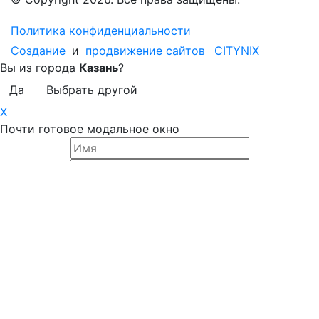
Политика конфиденциальности
Создание
и
продвижение сайтов
CITYNIX
Вы из города
Казань
?
Да
Выбрать другой
X
Почти готовое модальное окно
Даю согласие на
обработку персональных данных
Lorem ipsum dolor sit amet consectetur adipisicing elit.
Aut enim vero veritatis velit assumenda soluta sed ad,
omnis alias placeat debitis voluptas ea ipsam dolorum
error dolorem, a blanditiis! Quidem! Lorem ipsum dolor sit
amet consectetur adipisicing elit. Aut enim vero veritatis
velit assumenda soluta sed ad, omnis alias placeat debitis