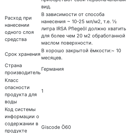
вид.
В зависимости от способа
Расход при
нанесения ~ 10-25 мл/м2, т.е. ½
нанесении
литра IRSA Pflegeöl должно хватить
одного слоя
для более чем 20 м2 обработанной
средства
маслом поверхности.
В хорошо закрытой ёмкости:~ 10
Срок хранения
месяцев.
Страна
Германия
производитель
Класс
опасности
1
продукта для
воды
Код системы
информации о
содержании в
Giscode Ö60
продукте