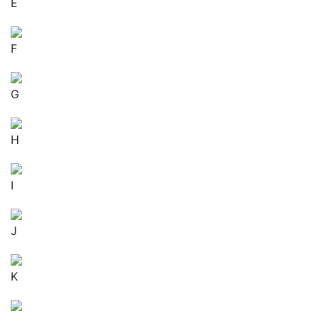
E
F
G
H
I
J
K