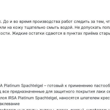
х. До и во время производства работ следить за тем,
 или на кожу тщательно смыть водой. Не допускать по
кости. Жидкие остатки сдаются в пунктах приёма стар
SA Platinum Spachtelgel – готовый к применению пастоо
д все предназначенные для защитного покрытия лаки се
слоя IRSA Platinum Spachtelgel, наносятся шпателем крес
аклевание
лифовальные ленты, рулоны, диски, листы), шлифоваль