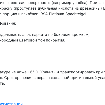
очень светлая поверхность (например у клëна). При шп
раску (проступает дубильная кислота из древесины) 
 порцию шпаклëвки IRSA Platinum Spachtelgel.
фования;
тдельных планок паркета по боковым кромкам;
нородный цветовой тон покрытия;
;
атуре не ниже +6° С. Хранить и транспортировать при
. Срок хранения в нераспакованной оригинальной упа
ть.
регистрации