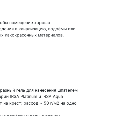
 чтобы помещение хорошо
падания в канализацию, водоёмы или
ых лакокрасочных материалов.
бразный гель для нанесения шпателем
рии IRSA Platinum и IRSA Aqua
т на крест; расход ~ 50 г/м2 на одно
ные решётки и пады в разном