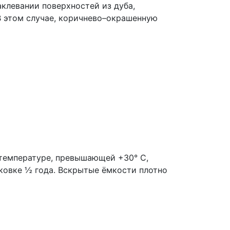
аклевании поверхностей из дуба,
В этом случае, коричнево–окрашенную
 температуре, превышающей +30° C,
ковке ½ года. Вскрытые ёмкости плотно