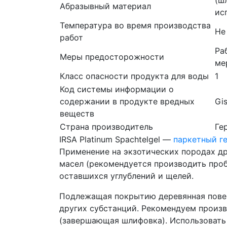
Абразывный материал
ис
Температура во время производства
Не
работ
Ра
Меры предосторожности
ме
Класс опасности продукта для воды
1
Код системы информации о
содержании в продукте вредных
Gi
веществ
Страна производитель
Ге
IRSA Platinum Spachtelgel —
паркетный г
Применение на экзотических породах др
масел (рекомендуется производить проб
оставшихся углублений и щелей.
Подлежащая покрытию деревянная поверх
других субстанций. Рекомендуем произ
(завершающая шлифовка). Использовать I