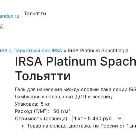
Тольятти
andex.ru
RSA
»
Паркетный лак IRSA
»
IRSA Platinum Spachtelgel
IRSA Platinum Spach
Тольятти
Гель для нанесения между слоями лака серии IRS
бамбуковых полов, плит ДСП и леcтниц.
Упаковка
: 5 кг
Расход (Г/М²):
50 г/м²
Стоимость (розница):
Товар на складе, доставка по России от 1 д