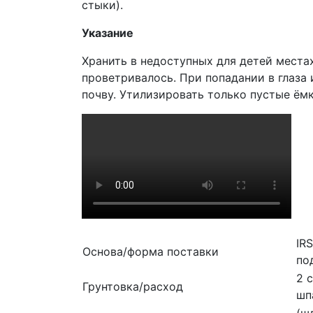
стыки).
Указание
Хранить в недоступных для детей места
проветривалось. При попадании в глаза
почву. Утилизировать только пустые ём
IR
Основа/форма поставки
по
2 
Грунтовка/расход
шп
(ш