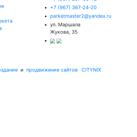
ля
+7 (967) 367-24-20
parketmaster2@yandex.ru
ркета
ул. Маршала
а
Жукова, 35
оздание
и
продвижение сайтов
CITYNIX