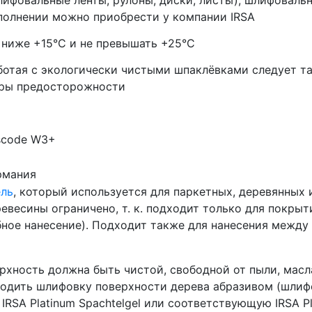
полнении можно приобрести у компании IRSA
 ниже +15°С и не превышать +25°C
ботая с экологически чистыми шпаклëвками следует т
ры предосторожности
scode W3+
рмания
ель
, который используется для паркетных, деревянных 
евесины ограничено, т. к. подходит только для покры
ное нанесение). Подходит также для нанесения между
ность должна быть чистой, свободной от пыли, масла
водить шлифовку поверхности дерева абразивом (шлиф
RSA Platinum Spachtelgel или соответствующую IRSA Pl