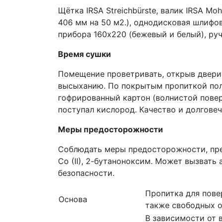
Щётка IRSA Streichbürste, валик IRSA Mo
406 мм на 50 м2.), однодисковая шлифо
прибора 160х220 (бежевый и белый), ру
Время сушки
Помещение проветривать, открыв двери
высыханию. По покрытым пропиткой пол
гофрированный картон (волнистой повер
поступал кислород. Качество и долгове
Меры предосторожности
Соблюдать меры предосторожности, пре
Co (II), 2-бутаноноксим. Может вызвать
безопасности.
Пропитка для пове
Основа
также свободных о
В зависимости от 