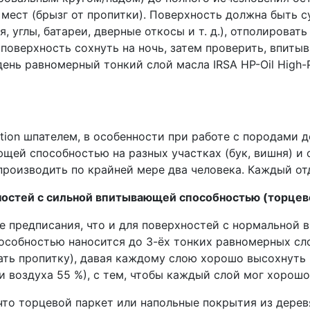
мест (брызг от пропитки). Поверхность должна быть су
 углы, батареи, дверные откосы и т. д.), отполирова
поверхность сохнуть на ночь, затем проверить, впиты
ень равномерный тонкий слой масла IRSA HP-Oil High-
ection шпателем, в особенности при работе с породами
щей способностью на разных участках (бук, вишня) и
роизводить по крайней мере два человека. Каждый отд
остей с сильной впитывающей способностью (торцевой
е предписания, что и для поверхностей с нормальной
обностью наносится до 3-ёх тонких равномерных слоёв I
вать пропитку), давая каждому слою хорошо высохнуть
 воздуха 55 %), с тем, чтобы каждый слой мог хорошо
 что торцевой паркет или напольные покрытия из дере