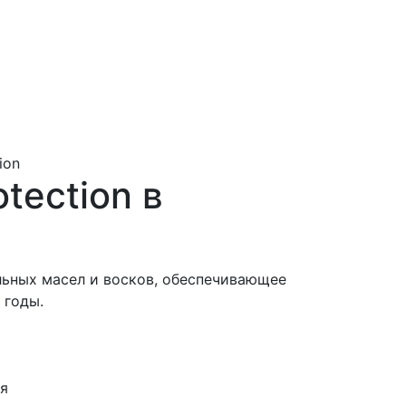
ion
otection в
льных масел и восков, обеспечивающее
 годы.
ня