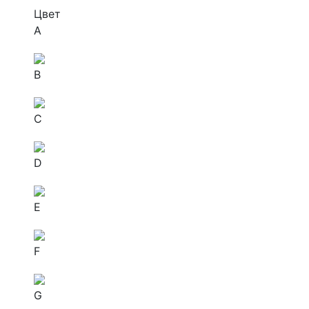
Цвет
A
B
C
D
E
F
G