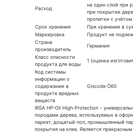
на один слой при 
Расход
при покрытии дере
пропитки с учётом
Срок хранения
При хранении в су
Маркировка
Продукт не подлеж
Страна
Германия
производитель
Класс опасности
1 (оценка изготови
продукта для воды
Код системы
информации о
содержании в
Giscode Ö60
продукте вредных
веществ
IRSA HP-Oil High-Protection – универса
породами дерева, используемых в оформ
паркет, дощатый пол, промышленный пар
покрытия на клее. Является прекрасным