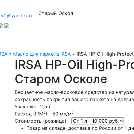
Старый Оскол
er2@yandex.ru
RSA
»
Масло для паркета IRSA
»
IRSA HP-Oil High-Protect
IRSA HP-Oil High-Pr
Старом Осколе
Бесцветное масло-восковое средство из натура
сохранность покрытия вашего паркета на долгие
Упаковка
: 2,5 л
Расход (Г/М²):
50 мл/м²
Стоимость (розница):
Товар на складе, доставка по России от 1 д