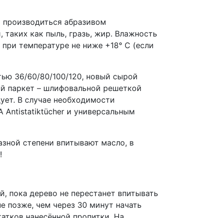
 производиться абразивом
 таких как пыль, гразь, жир. Влажность
при температуре не ниже +18° C (если
ью 36/60/80/100/120, новый сырой
ый паркет – шлифовальной решеткой
ует. В случае необходимости
Antistatiktücher и универсальным
азной степени впитывают масло, в
!
й, пока дерево не перестанет впитывать
е позже, чем через 30 минут начать
атков нанесённой пропитки. На