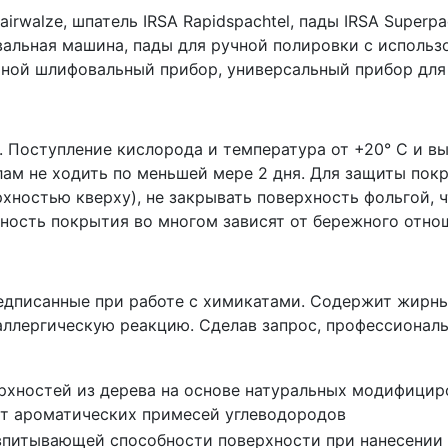
hairwalze, шпатель IRSA Rapidspachtel, пады IRSA Super
вальная машина, пады для ручной полировки с исполь
чной шлифовальный прибор, универсальный прибор для у
. Поступление кислорода и температура от +20° C и в
ам не ходить по меньшей мере 2 дня. Для защиты пок
хностью кверху), не закрывать поверхность фольгой, 
чность покрытия во многом зависят от бережного отнош
дписанные при работе с химикатами. Содержит жирные
 аллергическую реакцию. Сделав запрос, профессионал
рхностей из дерева на основе натуральных модифицир
т ароматических примесей углеводородов
впитывающей способности поверхности при нанесении 