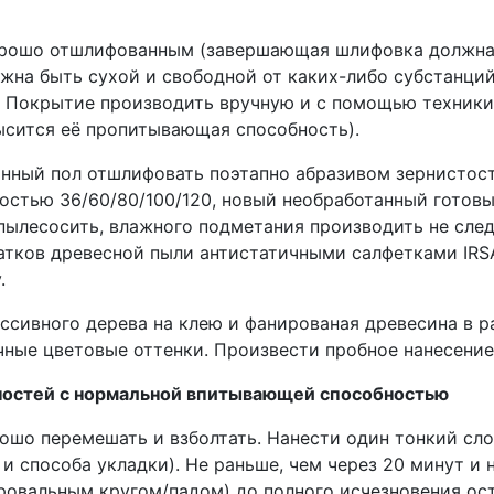
орошо отшлифованным (завершающая шлифовка должна
жна быть сухой и свободной от каких-либо субстанций,
 Покрытие производить вручную и с помощью техники 
высится её пропитывающая способность).
нный пол отшлифовать поэтапно абразивом зернистост
остью 36/60/80/100/120, новый необработанный готов
пылесосить, влажного подметания производить не след
атков древесной пыли антистатичными салфетками IRSA 
.
сивного дерева на клею и фанированая древесина в р
чные цветовые оттенки. Произвести пробное нанесение
ностей с нормальной впитывающей способностью
орошо перемешать и взболтать. Нанести один тонкий сло
и способа укладки). Не раньше, чем через 20 минут и н
овальным кругом/падом) до полного исчезновения ост