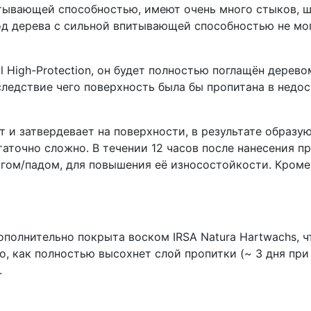
тывающей способностью, имеют очень много стыков, ш
од дерева с сильной впитывающей способностью не мо
il High-Protection, он будет полностью поглащён дере
едствие чего поверхность была бы пропитана в недост
 и затвердевает на поверхности, в результате образу
таточно сложно. В течении 12 часов после нанесения 
ом/падом, для повышения её износостойкости. Кроме 
полнительно покрыта воском IRSA Natura Hartwachs, 
го, как полностью высохнет слой пропитки (~ 3 дня при
.