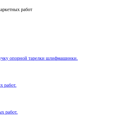
аркетных работ
ипучку опорной тарелки шлифмашинки.
х работ.
х работ.