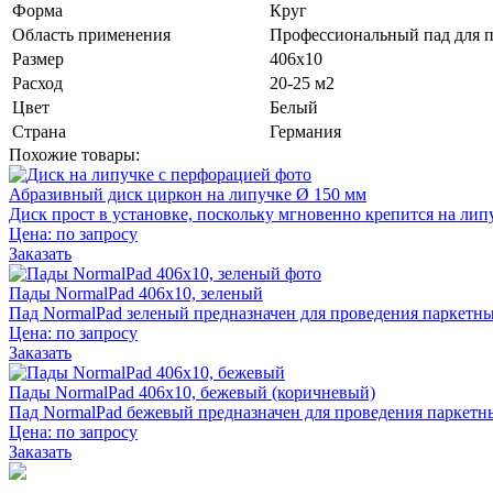
Форма
Круг
Область применения
Профессиональный пад для п
Размер
406х10
Расход
20-25 м2
Цвет
Белый
Страна
Германия
Похожие товары:
Абразивный диск циркон на липучке Ø 150 мм
Диск прост в установке, поскольку мгновенно крепится на л
Цена:
по запросу
Заказать
Пады NormalPad 406х10, зеленый
Пад NormalPad зеленый предназначен для проведения паркетны
Цена:
по запросу
Заказать
Пады NormalPad 406х10, бежевый (коричневый)
Пад NormalPad бежевый предназначен для проведения паркетны
Цена:
по запросу
Заказать