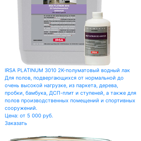
IRSA PLATINUM 3010 2K-полуматовый водный лак
Для полов, подвергающихся от нормальной до
очень высокой нагрузке, из паркета, дерева,
пробки, бамбука, ДСП-плит и ступеней, а также для
полов производственных помещений и спортивных
сооружений.
Цена: от 5 000 руб.
Заказать