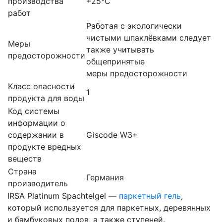
производства
+25°C
работ
Работая с экологически
чистыми шпаклëвками следует
Меры
также учитывать
предосторожности
общепринятые
меры предосторожности
Класс опасности
1
продукта для воды
Код системы
информации о
содержании в
Giscode W3+
продукте вредных
веществ
Страна
Германия
производитель
IRSA Platinum Spachtelgel —
паркетный гель
,
который используется для паркетных, деревянных
и бамбуковых полов, а также ступеней.