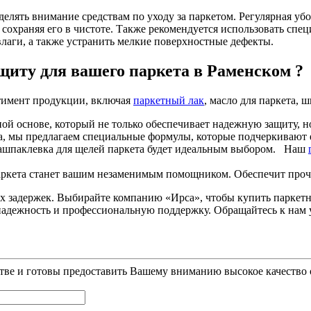
елять внимание средствам по уходу за паркетом. Регулярная уб
, сохраняя его в чистоте. Также рекомендуется использовать спец
влаги, а также устранить мелкие поверхностные дефекты.
щиту для вашего паркета в Раменском ?
тимент продукции, включая
паркетный лак
, масло для паркета, 
й основе, который не только обеспечивает надежную защиту, но
та, мы предлагаем специальные формулы, которые подчеркивают е
ашашпаклевка для щелей паркета будет идеальным выбором. Наш
паркета станет вашим незаменимым помощником. Обеспечит проч
х задержек. Выбирайте компанию «Ирса», чтобы купить паркетн
 надежность и профессиональную поддержку. Обращайтесь к нам 
ве и готовы предоставить Вашему вниманию высокое качество о