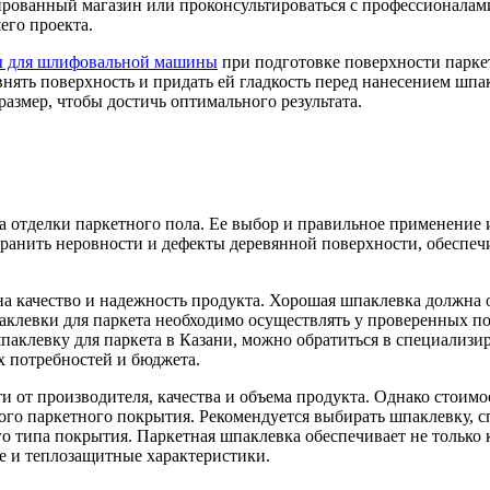
зированный магазин или проконсультироваться с профессионалами
его проекта.
ы для шлифовальной машины
при подготовке поверхности парке
внять поверхность и придать ей гладкость перед нанесением шп
азмер, чтобы достичь оптимального результата.
а отделки паркетного пола. Ее выбор и правильное применение
транить неровности и дефекты деревянной поверхности, обеспе
а качество и надежность продукта. Хорошая шпаклевка должна 
аклевки для паркета необходимо осуществлять у проверенных по
паклевку для паркета в Казани, можно обратиться в специализи
х потребностей и бюджета.
и от производителя, качества и объема продукта. Однако стоим
ого паркетного покрытия. Рекомендуется выбирать шпаклевку, сп
о типа покрытия. Паркетная шпаклевка обеспечивает не только 
е и теплозащитные характеристики.