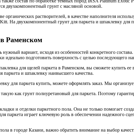
 также состав по обработке темных пород IRSA Platinum Exotic Pr
тся двухкомпонентный грунт с масляной основой.
ове органических растворителей, в качестве наполнителя исполь
itt. На двухкомпонентный грунт для паркета и шпаклевку для п
 в Раменском
ь нужный вариант, исходя из особенностей конкретного состава
ески идеально подготовить поверхность с целью последующего н
паклевка для щелей паркета в Раменском, вы сможете купить ее 
я паркета и шпаклевку наивысшего качества.
левку для паркета купить, можете оформлять заказ. Мы организу
, такую как грунт полиуретановый для паркета. Поэтому гарант
ладки и отделки паркетного пола. Она не только помогает созд
 для паркета играет ключевую роль в обеспечении надежного сц
 пола в городе Казани, важно обратить внимание на выбор каче