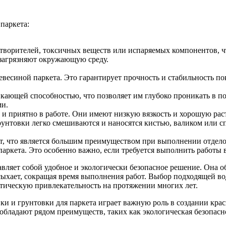
паркета:
творителей, токсичных веществ или испаряемых компонентов, чт
загрязняют окружающую среду.
евесиной паркета. Это гарантирует прочность и стабильность п
ающей способностью, что позволяет им глубоко проникать в пор
ми.
и приятно в работе. Они имеют низкую вязкость и хорошую раст
рунтовки легко смешиваются и наносятся кистью, валиком или 
 что является большим преимуществом при выполнении отделоч
паркета. Это особенно важно, если требуется выполнить работы 
авляет собой удобное и экологически безопасное решение. Она о
сыхает, сокращая время выполнения работ. Выбор подходящей во
тическую привлекательность на протяжении многих лет.
и и грунтовки для паркета играет важную роль в создании крас
обладают рядом преимуществ, таких как экологическая безопасно