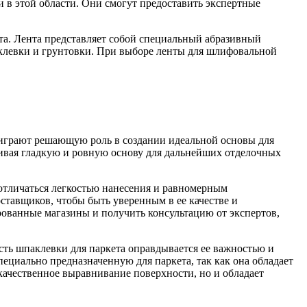
 в этой области. Они смогут предоставить экспертные
та. Лента представляет собой специальный абразивный
аклевки и грунтовки. При выборе ленты для шлифовальной
 играют решающую роль в создании идеальной основы для
чивая гладкую и ровную основу для дальнейших отделочных
отличаться легкостью нанесения и равномерным
ставщиков, чтобы быть уверенным в ее качестве и
рованные магазины и получить консультацию от экспертов,
ость шпаклевки для паркета оправдывается ее важностью и
ециально предназначенную для паркета, так как она обладает
качественное выравнивание поверхности, но и обладает