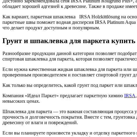
Достойно зарекомендовала себя IRSA Platinum Rollgrund Plus+, а
обладает хорошей адгезией к древесине. Также в продаже имее
Как вариант, паркетная шпаклевка IRSA Holzkittlösung на осн
паркетные швы поможет водная дисперсия IRSA Platinum Aqua K
что делает продукт доступным и популярным.
Грунт и шпаклевка для паркета купить
Разнообразие продукции данной категории позволяет подобрат
спиртовая шпаклевка для паркета, которая позволяет практич
Если нужна качественная жидкая шпаклевка для паркета или ш
проверенным производителем и поставляет спиртовой грунт дл
Как только вы определитесь, какой грунт под паркет или шпак
Компания «Идеал Паркет» предлагает паркетную химию
IRSA
невысоких ценах.
Шпаклевка для паркета — это важная составляющая процесса ук
прочность и долговечность покрытия. Вместе с тем, грунтовка
древесину от влаги и повреждений.
Если вы планируете произвести укладку и отделку паркетного