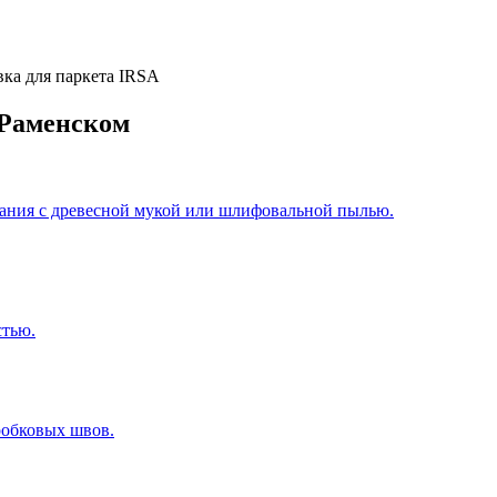
вка для паркета IRSA
 Раменском
ания с древесной мукой или шлифовальной пылью.
стью.
робковых швов.