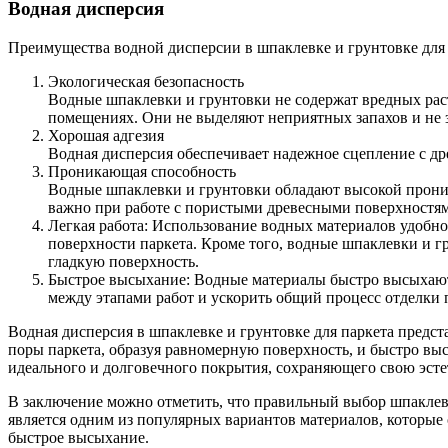
Водная дисперсия
Преимущества водной дисперсии в шпаклевке и грунтовке для 
Экологическая безопасность
Водные шпаклевки и грунтовки не содержат вредных рас
помещениях. Они не выделяют неприятных запахов и не 
Хорошая адгезия
Водная дисперсия обеспечивает надежное сцепление с др
Проникающая способность
Водные шпаклевки и грунтовки обладают высокой проник
важно при работе с пористыми древесными поверхностя
Легкая работа: Использование водных материалов удобно 
поверхности паркета. Кроме того, водные шпаклевки и г
гладкую поверхность.
Быстрое высыхание: Водные материалы быстро высыхают,
между этапами работ и ускорить общий процесс отделки 
Водная дисперсия в шпаклевке и грунтовке для паркета предст
поры паркета, образуя равномерную поверхность, и быстро вы
идеального и долговечного покрытия, сохраняющего свою эсте
В заключение можно отметить, что правильный выбор шпаклевк
является одним из популярных вариантов материалов, которые 
быстрое высыхание.