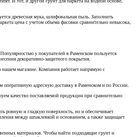
imer. И тот, и другой грунт для паркета на водной основе,
зуется древесная мука, шлифовальная пыль. Заполнить
аркета цена с учетом объема фасовки сравнительно невысока,
. Популярностью у покупателей в Раменском пользуется
анесения декоративно-защитного покрытия.
в нашем магазине. Компания работает напрямую с
ем оперативную адресную доставку в Раменском и по России.
ируем качество поставляемой продукции при сравнительно
ать ровную и гладкую поверхность, но и обеспечивает
епления между шпаклевкой и основанием, а также защищает
ственных материалов. Чтобы найти подходящие грунт и