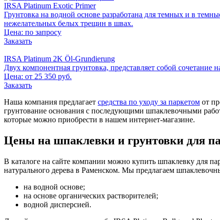
IRSA Platinum Exotic Primer
Грунтовка на водной основе разработана для темных и в темн
нежелательных белых трещин в швах.
Цена:
по запросу
Заказать
IRSA Platinum 2K Öl-Grundierung
Двух компонентная грунтовка, представляет собой сочетание н
Цена: от 25 350 руб.
Заказать
Наша компания предлагает
средства по уходу за паркетом
от пр
грунтование основания с последующими шпаклевочными работам
которые можно приобрести в нашем интернет-магазине.
Цены на шпаклевки и грунтовки для п
В каталоге на сайте компании можно купить шпаклевку для парк
натурального дерева в Раменском. Мы предлагаем шпаклевочн
на водной основе;
на основе органических растворителей;
водной дисперсией.