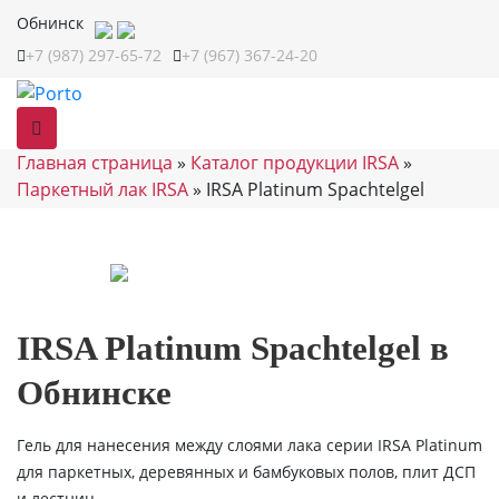
Обнинск
+7 (987) 297-65-72
+7 (967) 367-24-20
Главная страница
»
Каталог продукции IRSA
»
Паркетный лак IRSA
»
IRSA Platinum Spachtelgel
IRSA Platinum Spachtelgel в
Обнинске
Гель для нанесения между слоями лака серии IRSA Platinum
для паркетных, деревянных и бамбуковых полов, плит ДСП
и леcтниц.