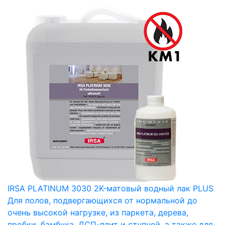
IRSA PLATINUM 3030 2K-матовый водный лак PLUS
Для полов, подвергающихся от нормальной до
очень высокой нагрузке, из паркета, дерева,
пробки, бамбука, ДСП-плит и ступней, а также для