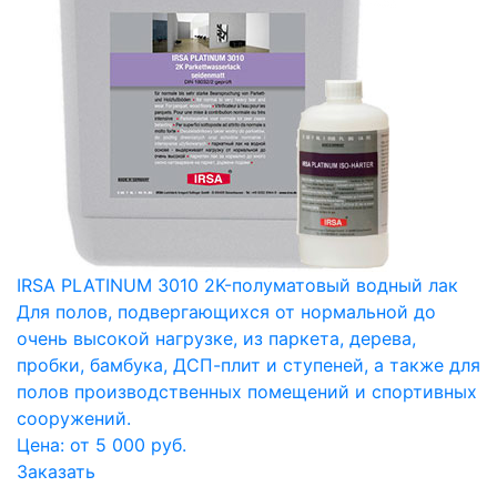
IRSA PLATINUM 3010 2K-полуматовый водный лак
Для полов, подвергающихся от нормальной до
очень высокой нагрузке, из паркета, дерева,
пробки, бамбука, ДСП-плит и ступеней, а также для
полов производственных помещений и спортивных
сооружений.
Цена: от 5 000 руб.
Заказать