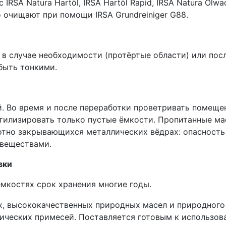
SA Natura Hartöl, IRSA Hartöl Rapid, IRSA Natura Ölwach
 очищают при помощи IRSA Grundreiniger G88.
 в случае необходимости (протёртые области) или пос
быть тонкими.
й. Во время и после переработки проветривать помещен
Утилизировать только пустые ёмкости. Пропитанные ма
отно закрывающихся металлических вёдрах: опасность
 веществами.
вки
ёмкостях срок хранения многие годы.
, высококачественных природных масел и природного 
ических примесей. Поставляется готовым к использо