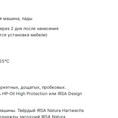
я машина, пады
ерез 2 дня после нанесения
тся установка мебели)
+25°С
аркетных, дощатых, пробковых.
P-Oil High Protection или IRSA Design
машины. Твёрдый IRSA Natura Hartwachs
однажды засохший IRSA Natura