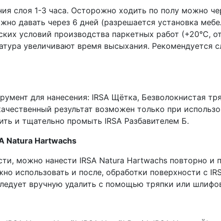
ия слоя 1-3 часа. Осторожно ходить по полу можно чер
жно давать через 6 дней (разрешается установка меб
ких условий производства паркетных работ (+20°С, о
тура увеличивают время высыхания. Рекомендуется сл
румент для нанесения: IRSA Щётка, Безволокнистая тр
качественный результат возможен только при использо
ть и тщательно промыть IRSA Разбавителем Б.
A Natura Hartwachs
и, можно нанести IRSA Natura Hartwachs повторно и п
но использовать и после, обработки поверхности с IRSA 
 следует вручную удалить с помощью тряпки или шлиф