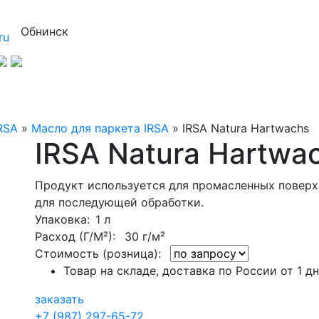
Обнинск
ru
RSA
»
Масло для паркета IRSA
»
IRSA Natura Hartwachs
IRSA Natura Hartwa
Продукт используется для промасленных поверх
для последующей обработки.
Упаковка
: 1 л
Расход (Г/М²):
30 г/м²
Стоимость (розница):
Товар на складе, доставка по России от 1 д
заказать
+7 (987) 297-65-72