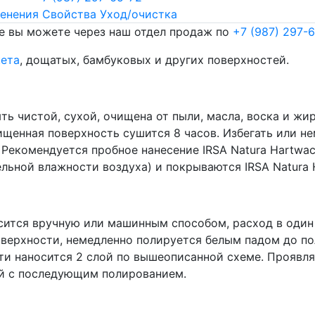
енения
Свойства
Уход/очистка
е вы можете через наш отдел продаж по
+7 (987) 297-
кета
, дощатых, бамбуковых и других поверхностей.
ь чистой, сухой, очищена от пыли, масла, воска и жи
чищенная поверхность сушится 8 часов. Избегать или н
 Рекомендуется пробное нанесение IRSA Natura Hartwa
ельной влажности воздуха) и покрываются IRSA Natura 
осится вручную или машинным способом, расход в один с
верхности, немедленно полируется белым падом до по
сти наносится 2 слой по вышеописанной схеме. Прояв
ой с последующим полированием.