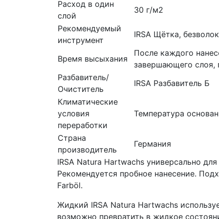
Расход в один
30 г/м2
слой
Рекомендуемый
IRSA Щётка, безволо
инструмент
После каждого нанес
Время высыхания
завершающего слоя, 
Разбавитель/
IRSA Разбавитель Б
Очиститель
Климатические
условия
Температура основан
переработки
Страна
Германия
производитель
IRSA Natura Hartwachs универсально дл
Рекомендуется пробное нанесение. Подхо
Farböl.
Жидкий IRSA Natura Hartwachs используе
возможно превратить в жидкое состояни