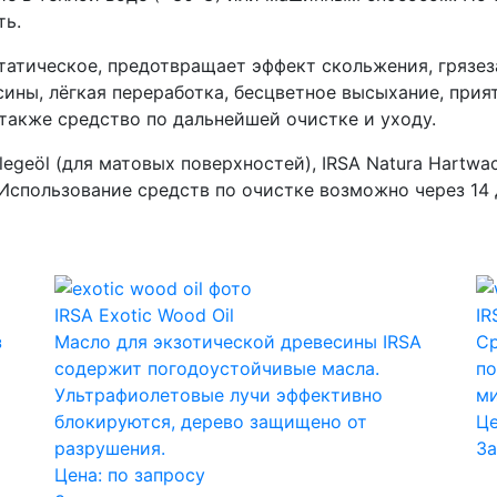
ть.
татическое, предотвращает эффект скольжения, грязез
ины, лёгкая переработка, бесцветное высыхание, прия
 также средство по дальнейшей очистке и уходу.
egeöl (для матовых поверхностей), IRSA Natura Hartwa
r. Использование средств по очистке возможно через 1
IRSA Exotic Wood Oil
IR
з
Масло для экзотической древесины IRSA
Ср
содержит погодоустойчивые масла.
по
Ультрафиолетовые лучи эффективно
ми
блокируются, дерево защищено от
Це
разрушения.
За
Цена:
по запросу