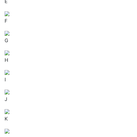
E
F
G
H
I
J
K