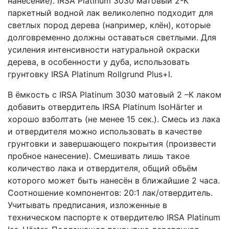
нанесение). IRSA Platinum 3030 матовый 2-К
паркетный водной лак великолепно подходит для
светлых пород дерева (например, клён), которые
долговременно должны оставаться светлыми. Для
усиления интенсивности натуральной окраски
дерева, в особенности у дуба, использовать
грунтовку IRSA Platinum Rollgrund Plus+l.
В ёмкость с IRSA Platinum 3030 матовый 2 –К лаком
добавить отвердитель IRSA Platinum IsoHärter и
хорошо взболтать (не менее 15 сек.). Смесь из лака
и отвердителя можно использовать в качестве
грунтовки и завершающего покрытия (произвести
пробное нанесение). Смешивать лишь такое
количество лака и отвердителя, общий объём
которого может быть нанесён в ближайшие 2 часа.
Соотношение компонентов: 20:1 лак/отвердитель.
Учитывать предписания, изложенные в
техническом паспорте к отвердителю IRSA Platinum