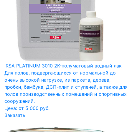
IRSA PLATINUM 3010 2K-полуматовый водный лак
Для полов, подвергающихся от нормальной до
очень высокой нагрузке, из паркета, дерева,
пробки, бамбука, ДСП-плит и ступеней, а также для
полов производственных помещений и спортивных
сооружений.
Цена: от 5 000 руб.
Заказать