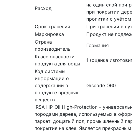
на один слой при 
Расход
при покрытии дере
пропитки с учётом
Срок хранения
При хранении в су
Маркировка
Продукт не подлеж
Страна
Германия
производитель
Класс опасности
1 (оценка изготови
продукта для воды
Код системы
информации о
содержании в
Giscode Ö60
продукте вредных
веществ
IRSA HP-Oil High-Protection – универса
породами дерева, используемых в оформ
паркет, дощатый пол, промышленный пар
покрытия на клее. Является прекрасным