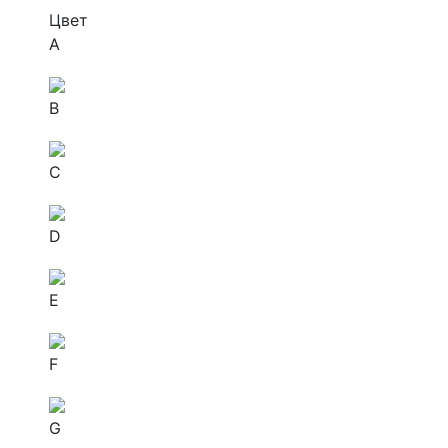
Цвет
A
B
C
D
E
F
G