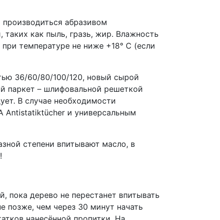
 производиться абразивом
 таких как пыль, гразь, жир. Влажность
при температуре не ниже +18° C (если
ью 36/60/80/100/120, новый сырой
ый паркет – шлифовальной решеткой
ует. В случае необходимости
Antistatiktücher и универсальным
азной степени впитывают масло, в
!
й, пока дерево не перестанет впитывать
е позже, чем через 30 минут начать
атков нанесённой пропитки. На