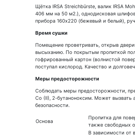
Щётка IRSA Streichbürste, валик IRSA Mo
406 мм на 50 м2.), однодисковая шлифо
прибора 160х220 (бежевый и белый), ру
Время сушки
Помещение проветривать, открыв двери
высыханию. По покрытым пропиткой пол
гофрированный картон (волнистой повер
поступал кислород. Качество и долгове
Меры предосторожности
Соблюдать меры предосторожности, пре
Co (II), 2-бутаноноксим. Может вызвать
безопасности.
Пропитка для пове
Основа
также свободных о
В зависимости от 