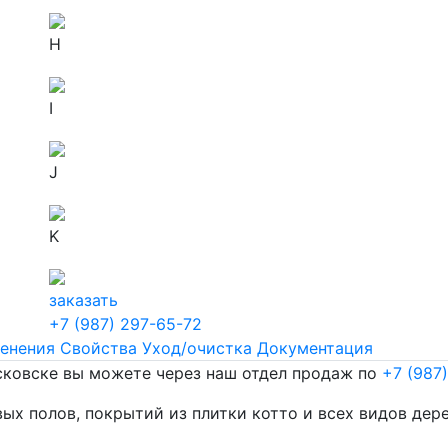
H
I
J
K
заказать
+7 (987) 297-65-72
енения
Свойства
Уход/очистка
Документация
сковске вы можете через наш отдел продаж по
+7 (987
вых полов, покрытий из плитки котто и всех видов дер