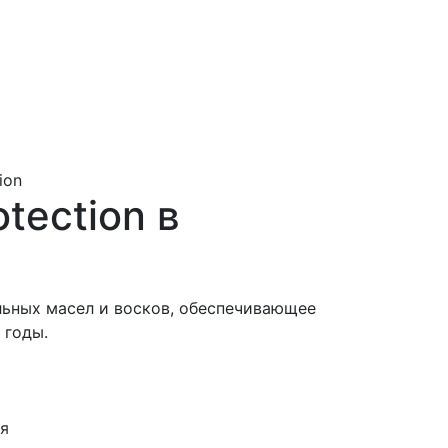
ion
otection в
льных масел и восков, обеспечивающее
 годы.
ня