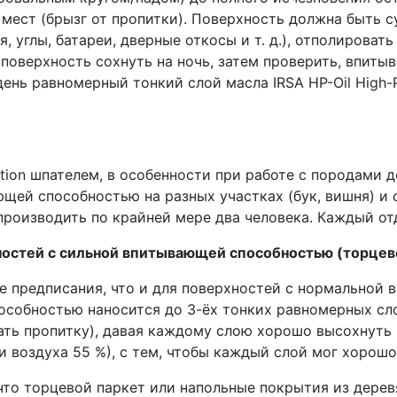
мест (брызг от пропитки). Поверхность должна быть су
 углы, батареи, дверные откосы и т. д.), отполирова
поверхность сохнуть на ночь, затем проверить, впиты
ень равномерный тонкий слой масла IRSA HP-Oil High-
ection шпателем, в особенности при работе с породами
щей способностью на разных участках (бук, вишня) и
роизводить по крайней мере два человека. Каждый отд
остей с сильной впитывающей способностью (торцевой
е предписания, что и для поверхностей с нормальной
обностью наносится до 3-ёх тонких равномерных слоёв I
вать пропитку), давая каждому слою хорошо высохнуть
 воздуха 55 %), с тем, чтобы каждый слой мог хорошо
 что торцевой паркет или напольные покрытия из дере