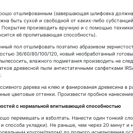
орошо отшлифованным (завершающая шлифовка должна
жна быть сухой и свободной от каких-либо субстанций,
 Покрытие производить вручную и с помощью техники 
высится её пропитывающая способность).
нный пол отшлифовать поэтапно абразивом зернистост
остью 36/60/80/100/120, новый необработанный готов
пылесосить, влажного подметания производить не след
атков древесной пыли антистатичными салфетками IRSA 
.
сивного дерева на клею и фанированая древесина в р
чные цветовые оттенки. Произвести пробное нанесение
ностей с нормальной впитывающей способностью
орошо перемешать и взболтать. Нанести один тонкий сло
и способа укладки). Не раньше, чем через 20 минут и н
овальным кругом/падом) до полного исчезновения ост