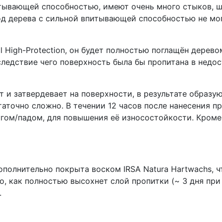
тывающей способностью, имеют очень много стыков, ш
од дерева с сильной впитывающей способностью не мо
il High-Protection, он будет полностью поглащён дере
едствие чего поверхность была бы пропитана в недост
 и затвердевает на поверхности, в результате образу
таточно сложно. В течении 12 часов после нанесения 
ом/падом, для повышения её износостойкости. Кроме 
полнительно покрыта воском IRSA Natura Hartwachs, 
го, как полностью высохнет слой пропитки (~ 3 дня при
.