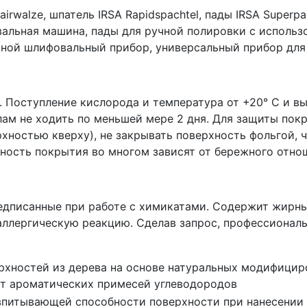
hairwalze, шпатель IRSA Rapidspachtel, пады IRSA Super
вальная машина, пады для ручной полировки с исполь
чной шлифовальный прибор, универсальный прибор для у
. Поступление кислорода и температура от +20° C и в
ам не ходить по меньшей мере 2 дня. Для защиты пок
хностью кверху), не закрывать поверхность фольгой, 
чность покрытия во многом зависят от бережного отнош
дписанные при работе с химикатами. Содержит жирные
 аллергическую реакцию. Сделав запрос, профессионал
рхностей из дерева на основе натуральных модифицир
т ароматических примесей углеводородов
впитывающей способности поверхности при нанесении 