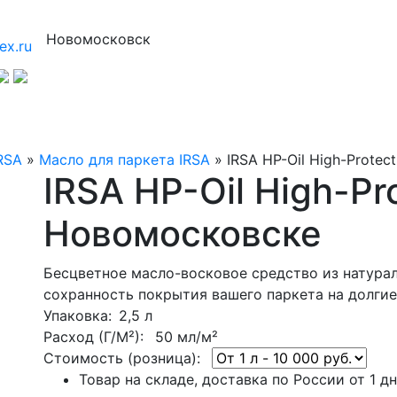
Новомосковск
ex.ru
RSA
»
Масло для паркета IRSA
»
IRSA HP-Oil High-Protect
IRSA HP-Oil High-Pr
Новомосковске
Бесцветное масло-восковое средство из натура
сохранность покрытия вашего паркета на долгие
Упаковка
: 2,5 л
Расход (Г/М²):
50 мл/м²
Стоимость (розница):
Товар на складе, доставка по России от 1 д