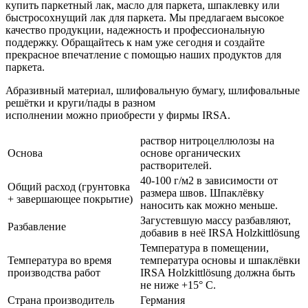
купить паркетный лак, масло для паркета, шпаклевку или
быстросохнущий лак для паркета. Мы предлагаем высокое
качество продукции, надежность и профессиональную
поддержку. Обращайтесь к нам уже сегодня и создайте
прекрасное впечатление с помощью наших продуктов для
паркета.
Абразивный материал, шлифовальную бумагу, шлифовальные
решётки и круги/пады в разном
исполнении можно приобрести у фирмы IRSA.
раствор нитроцеллюлозы на
Основа
основе органических
растворителей.
40-100 г/м2 в зависимости от
Общий расход (грунтовка
размера швов. Шпаклёвку
+ завершающее покрытие)
наносить как можно меньше.
Загустевшую массу разбавляют,
Разбавление
добавив в неё IRSA Holzkittlösung
Температура в помещении,
Температура во время
температура основы и шпаклёвки
производства работ
IRSA Holzkittlösung должна быть
не ниже +15° C.
Страна производитель
Германия