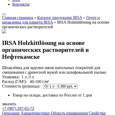
Контакты
Главная страница
»
Каталог продукции IRSA
»
Грунт и
шпаклевка для паркета IRSA
»
IRSA Holzkittlösung на основе
органических растворителей
IRSA Holzkittlösung на основе
органических растворителей в
Нефтекамске
Шпаклёвка для заделки швов напольных покрытий для
смешивания с древесной мукой или шлифовальной пылью.
Упаковка
: 1 л /3 л
Расход (Г/М²):
40-100 г/м²
Стоимость (розница):
Товар на складе, доставка по России от 1 дня
заказать
+7 (987) 297-65-72
Описание
Характеристики
Область применения
Свойства