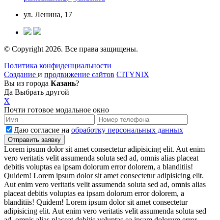
ул. Ленина, 17
© Copyright 2026. Все права защищены.
Политика конфиденциальности
Создание
и
продвижение сайтов
CITYNIX
Вы из города
Казань
?
Да
Выбрать другой
X
Почти готовое модальное окно
Даю согласие на
обработку персональных данных
Lorem ipsum dolor sit amet consectetur adipisicing elit. Aut enim
vero veritatis velit assumenda soluta sed ad, omnis alias placeat
debitis voluptas ea ipsam dolorum error dolorem, a blanditiis!
Quidem! Lorem ipsum dolor sit amet consectetur adipisicing elit.
Aut enim vero veritatis velit assumenda soluta sed ad, omnis alias
placeat debitis voluptas ea ipsam dolorum error dolorem, a
blanditiis! Quidem! Lorem ipsum dolor sit amet consectetur
adipisicing elit. Aut enim vero veritatis velit assumenda soluta sed
ad, omnis alias placeat debitis voluptas ea ipsam dolorum error