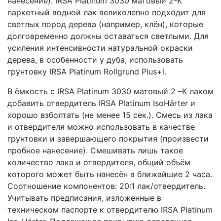
нанесение). IRSA Platinum 3030 матовый 2-К
паркетный водной лак великолепно подходит для
светлых пород дерева (например, клён), которые
долговременно должны оставаться светлыми. Для
усиления интенсивности натуральной окраски
дерева, в особенности у дуба, использовать
грунтовку IRSA Platinum Rollgrund Plus+l.
В ёмкость с IRSA Platinum 3030 матовый 2 –К лаком
добавить отвердитель IRSA Platinum IsoHärter и
хорошо взболтать (не менее 15 сек.). Смесь из лака
и отвердителя можно использовать в качестве
грунтовки и завершающего покрытия (произвести
пробное нанесение). Смешивать лишь такое
количество лака и отвердителя, общий объём
которого может быть нанесён в ближайшие 2 часа.
Соотношение компонентов: 20:1 лак/отвердитель.
Учитывать предписания, изложенные в
техническом паспорте к отвердителю IRSA Platinum