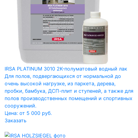
IRSA PLATINUM 3010 2K-полуматовый водный лак
Для полов, подвергающихся от нормальной до
очень высокой нагрузке, из паркета, дерева,
пробки, бамбука, ДСП-плит и ступеней, а также для
полов производственных помещений и спортивных
сооружений.
Цена: от 5 000 руб.
Заказать