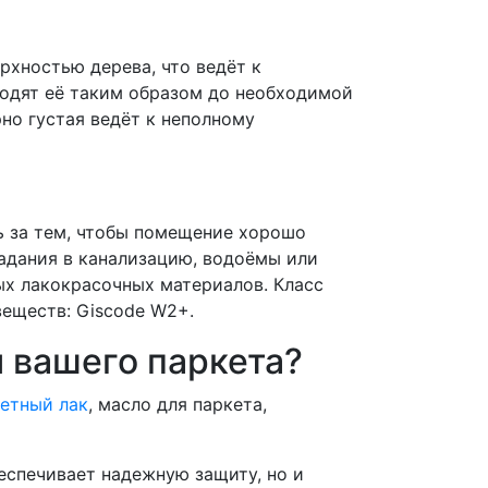
хностью дерева, что ведёт к
оводят её таким образом до необходимой
рно густая ведёт к неполному
ь за тем, чтобы помещение хорошо
падания в канализацию, водоёмы или
ых лакокрасочных материалов. Класс
веществ: Giscode W2+.
я вашего паркета?
етный лак
, масло для паркета,
еспечивает надежную защиту, но и