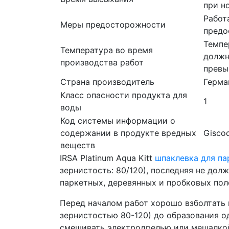
при н
Работ
Меры предосторожности
предо
Темпе
Температура во время
должн
производства работ
превы
Страна производитель
Герма
Класс опасности продукта для
1
воды
Код системы информации о
содержании в продукте вредных
Gisco
веществ
IRSA Platinum Aqua Kitt
шпаклевка для па
зернистость: 80/120), последняя не дол
паркетных, деревянных и пробковых пол
Перед началом работ хорошо взболтать
зернистостью 80-120) до образования 
смешивать электродрелью или мешалкой