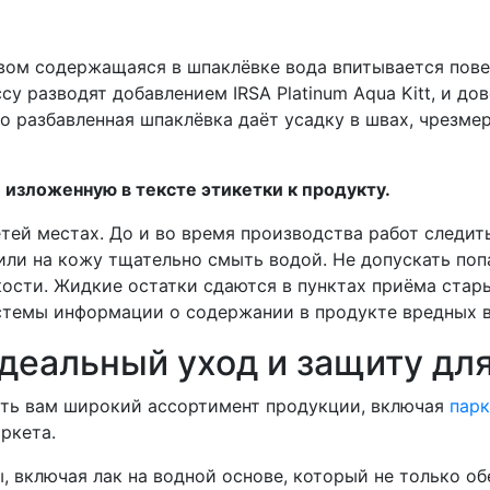
ом содержащаяся в шпаклёвке вода впитывается повер
у разводят добавлением IRSA Platinum Aqua Kitt, и д
о разбавленная шпаклёвка даёт усадку в швах, чрезме
изложенную в тексте этикетки к продукту.
тей местах. До и во время производства работ следит
 или на кожу тщательно смыть водой. Не допускать по
кости. Жидкие остатки сдаются в пунктах приёма стар
истемы информации о содержании в продукте вредных 
деальный уход и защиту дл
ить вам широкий ассортимент продукции, включая
парк
ркета.
 включая лак на водной основе, который не только об