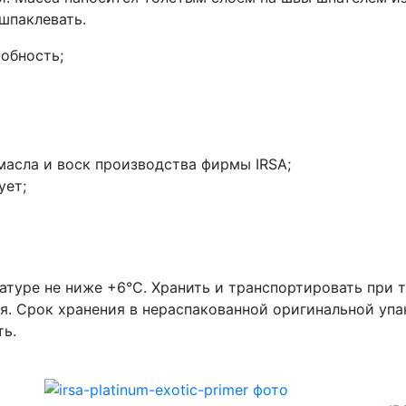
шпаклевать.
обность;
 масла и воск производства фирмы IRSA;
ует;
атуре не ниже +6°С. Хранить и транспортировать при
. Срок хранения в нераспакованной оригинальной упа
ть.