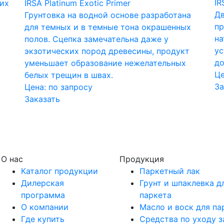
IR
ких
IRSA Platinum Exotic Primer
Дв
Грунтовка на водной основе разработана
пр
для темных и в темные тона окрашенных
на
полов. Сцепка замечательна даже у
ус
экзотических пород древесины, продукт
до
уменьшает образование нежелательных
Це
белых трещин в швах.
За
Цена:
по запросу
Заказать
О нас
Продукция
Каталог продукции
Паркетный лак
Дилерская
Грунт и шпаклевка д
программа
паркета
О компании
Масло и воск для па
Где купить
Средства по уходу з