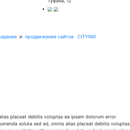
Туфана, 12
оздание
и
продвижение сайтов
CITYNIX
alias placeat debitis voluptas ea ipsam dolorum error
ssumenda soluta sed ad, omnis alias placeat debitis voluptas