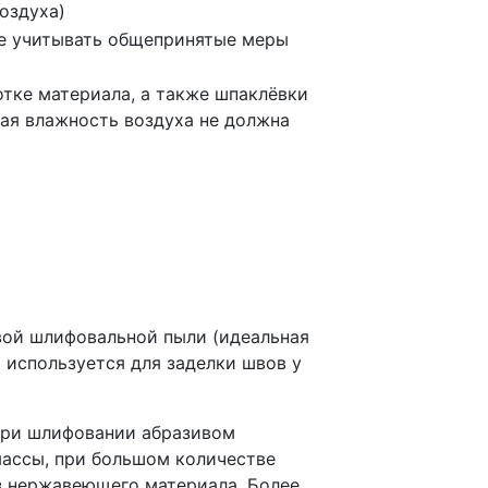
оздуха)
же учитывать общепринятые меры
тке материала, а также шпаклёвки
ная влажность воздуха не должна
вой шлифовальной пыли (идеальная
а используется для заделки швов у
при шлифовании абразивом
массы, при большом количестве
з нержавеющего материала. Более