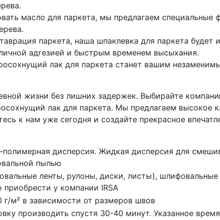
рева.
зовать масло для паркета, мы предлагаем специальные
ерева.
ставрация паркета, наша шпаклевка для паркета буде
личной адгезией и быстрым временем высыхания.
тросохнущий лак для паркета станет вашим незамени
евной жизни без лишних задержек. Выбирайте компанию
росохнущий лак для паркета. Мы предлагаем высокое к
есь к нам уже сегодня и создайте прекрасное впечат
-полимерная дисперсия. Жидкая дисперсия для смешив
вальной пылью
овальные ленты, рулоны, диски, листы), шлифовальные
 приобрести у компании IRSA
0 г/м² в зависимости от размеров швов
вку производить спустя 30-40 минут. Указанное врем