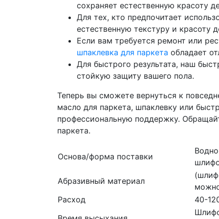
сохраняет естественную красоту де
Для тех, кто предпочитает исполь
естественную текстуру и красоту д
Если вам требуется ремонт или ре
шпаклевка для паркета
обладает от
Для быстрого результата, наш быс
стойкую защиту вашего пола.
Теперь вы сможете вернуться к повседн
масло для паркета, шпаклевку или быст
профессиональную поддержку. Обращайт
паркета.
Водно
Основа/форма поставки
шлифо
(шлиф
Абразивный материал
можно
Расход
40-12
Шлифо
Время высыхания