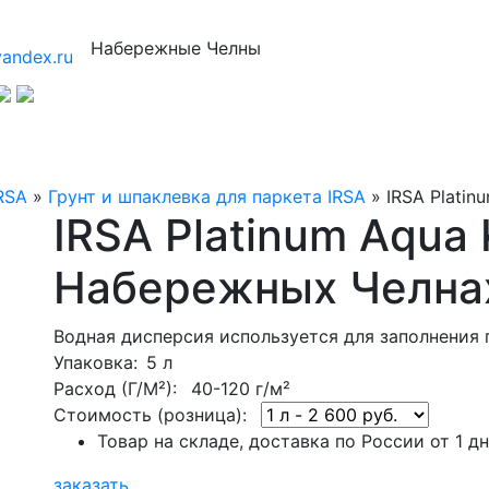
Набережные Челны
andex.ru
RSA
»
Грунт и шпаклевка для паркета IRSA
»
IRSA Platin
IRSA Platinum Aqua K
Набережных Челна
Водная дисперсия используется для заполнения 
Упаковка
: 5 л
Расход (Г/М²):
40-120 г/м²
Стоимость (розница):
Товар на складе, доставка по России от 1 д
заказать