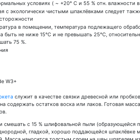
ормальных условиях ( ~ +20° С и 55 % отн. влажности в
ая с экологически чистыми шпаклëвками следует так
сторожности
ратура в помещении, температура подлежащего обрабо
а быть не ниже 15°С и не превышать 25°C, относитель
шать 75 %.
ния
de W3+
ркета
служит в качестве связки древесной или пробко
жна содержать остатков воска или лаков. Готовая масс
ов.
 и смешать c 15 % шлифовальной пыли (образующейся 
однородной, гладкой, хорошо поддающейся шпаклёвке 
. Масса наносится толстым слоем на швы шпателем и