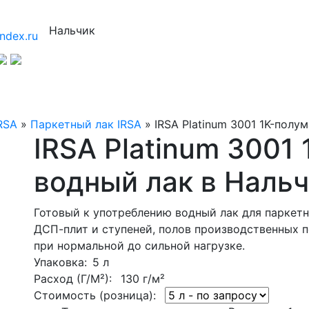
Нальчик
ndex.ru
RSA
»
Паркетный лак IRSA
»
IRSA Platinum 3001 1K-полу
IRSA Platinum 3001
водный лак в Наль
Готовый к употреблению водный лак для паркетн
ДСП-плит и ступеней, полов производственных
при нормальной до сильной нагрузке.
Упаковка
: 5 л
Расход (Г/М²):
130 г/м²
Стоимость (розница):