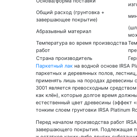
Основа/форма поставки
изг
Общий расход (грунтовка +
мин
завершающее покрытие)
(шл
Абразывный материал
мож
Температура во время производства
Тем
работ
пре
Страна производитель
Гер
Паркетный лак
на водной основе IRSA P
паркетных и деревянных полов, лестниц
применять лишь на породах древесины с
3001 является превосходным средством д
как клён), которые долгое время должн
естественный цвет древесины (эффект «
тонким слоем грунтовки IRSA Platinum Rol
Перед началом производства работ IRSA 
завершающего покрытия. Подлежащая по
и остатков каких-либо других субстан