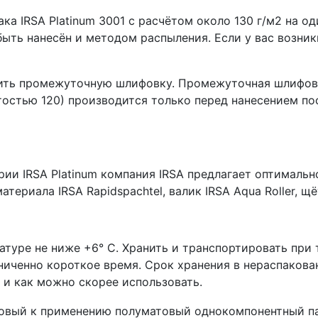
ка IRSA Platinum 3001 с расчётом около 130 г/м2 на о
 быть нанесён и методом распыления. Если у вас возни
дить промежуточную шлифовку. Промежуточная шлифов
остью 120) производится только перед нанесением по
рии IRSA Platinum компания IRSA предлагает оптималь
ериала IRSA Rapidspachtel, валик IRSA Aqua Roller, щёт
атуре не ниже +6° С. Хранить и транспортировать при 
иченно короткое время. Срок хранения в нераспакова
 и как можно скорее использовать.
овый к применению полуматовый однокомпонентный па