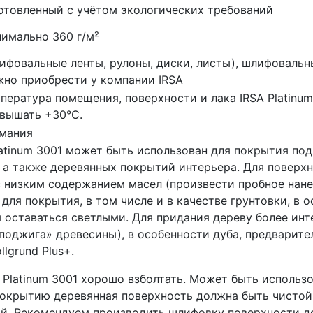
отовленный с учётом экологических требований
имально 360 г/м²
ифовальные ленты, рулоны, диски, листы), шлифоваль
но приобрести у компании IRSA
пература помещения, поверхности и лака IRSA Platinum
вышать +30°C.
мания
latinum 3001 может быть использован для покрытия по
, а также деревянных покрытий интерьера. Для поверх
 низким содержанием масел (произвести пробное нанес
ля покрытия, в том числе и в качестве грунтовки, в 
ы оставаться светлыми. Для придания дереву более ин
поджига» древесины), в особенности дуба, предварите
lgrund Plus+.
Platinum 3001 хорошо взболтать. Может быть использов
крытию деревянная поверхность должна быть чистой, 
ций. Рекомендуем производить шлифовку поверхности 