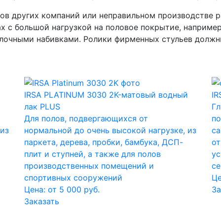
в других компаний или неправильном производстве ра
ах с большой нагрузкой на половое покрытие, наприме
йлочными набивками. Ролики фирменных стульев должн
IRSA PLATINUM 3030 2K-матовый водный
IR
лак PLUS
Гл
Для полов, подвергающихся от
по
 из
нормальной до очень высокой нагрузке, из
са
паркета, дерева, пробки, бамбука, ДСП-
от
плит и ступней, а также для полов
ус
производственных помещений и
се
спортивных сооружений
Це
Цена: от 5 000 руб.
За
Заказать