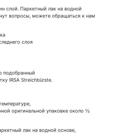
дин слой. Паркетный лак на водной
кнут вопросы, можете обращаться к нам
ка
следнего слоя
но подобранный
ку IRSA Streichbürste.
температуре,
нной оригинальной упаковке около ½
ркетный лак на водной основе,