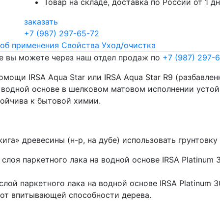
Товар на складе, доставка по России от 1 д
заказать
+7 (987) 297-65-72
об применения
Свойства
Уход/очистка
е вы можете через наш отдел продаж по
+7 (987) 297-
мощи IRSA Aqua Star или IRSA Aqua Star R9 (разбавлен
а водной основе в шелковом матовом исполнении устойч
ойчива к бытовой химии.
га» древесины (н-р, на дубе) использовать грунтовку P
слоя паркетного лака на водной основе IRSA Platinum 3
ой паркетного лака на водной основе IRSA Platinum 300
и от впитывающей способности дерева.