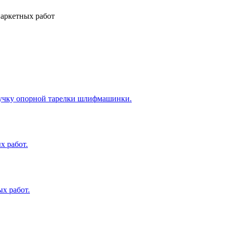
аркетных работ
ипучку опорной тарелки шлифмашинки.
х работ.
х работ.