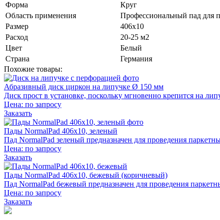
Форма
Круг
Область применения
Профессиональный пад для п
Размер
406х10
Расход
20-25 м2
Цвет
Белый
Страна
Германия
Похожие товары:
Абразивный диск циркон на липучке Ø 150 мм
Диск прост в установке, поскольку мгновенно крепится на л
Цена:
по запросу
Заказать
Пады NormalPad 406х10, зеленый
Пад NormalPad зеленый предназначен для проведения паркетны
Цена:
по запросу
Заказать
Пады NormalPad 406х10, бежевый (коричневый)
Пад NormalPad бежевый предназначен для проведения паркетны
Цена:
по запросу
Заказать