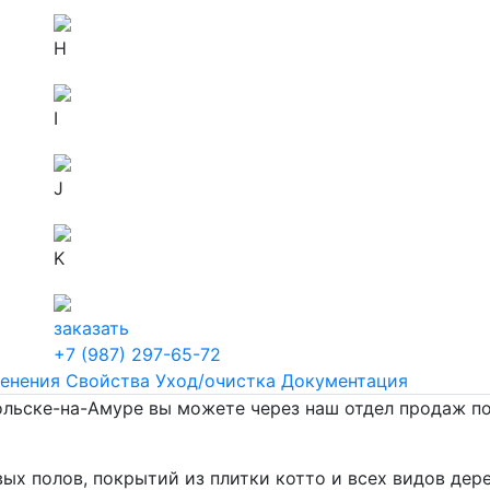
H
I
J
K
заказать
+7 (987) 297-65-72
енения
Свойства
Уход/очистка
Документация
ольске-на-Амуре вы можете через наш отдел продаж п
вых полов, покрытий из плитки котто и всех видов дер