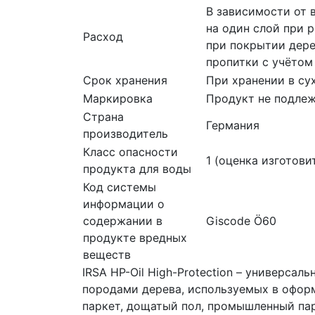
В зависимости от 
на один слой при 
Расход
при покрытии дере
пропитки с учётом
Срок хранения
При хранении в су
Маркировка
Продукт не подлеж
Страна
Германия
производитель
Класс опасности
1 (оценка изготови
продукта для воды
Код системы
информации о
содержании в
Giscode Ö60
продукте вредных
веществ
IRSA HP-Oil High-Protection – универса
породами дерева, используемых в оформ
паркет, дощатый пол, промышленный пар