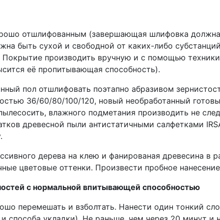
орошо отшлифованным (завершающая шлифовка должна
жна быть сухой и свободной от каких-либо субстанций,
 Покрытие производить вручную и с помощью техники 
высится её пропитывающая способность).
нный пол отшлифовать поэтапно абразивом зернистост
остью 36/60/80/100/120, новый необработанный готов
пылесосить, влажного подметания производить не след
атков древесной пыли антистатичными салфетками IRSA 
.
сивного дерева на клею и фанированая древесина в р
чные цветовые оттенки. Произвести пробное нанесение
ностей с нормальной впитывающей способностью
орошо перемешать и взболтать. Нанести один тонкий сло
и способа укладки). Не раньше, чем через 20 минут и н