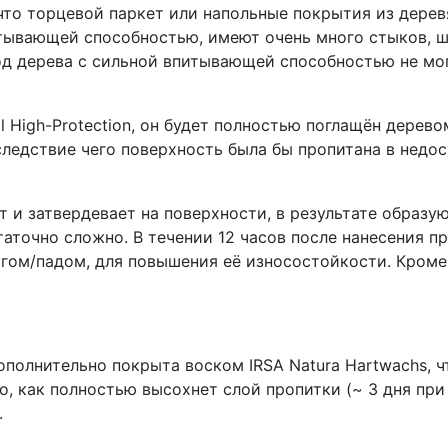
 что торцевой паркет или напольные покрытия из дере
тывающей способностью, имеют очень много стыков, ш
од дерева с сильной впитывающей способностью не мо
il High-Protection, он будет полностью поглащён дере
едствие чего поверхность была бы пропитана в недост
 и затвердевает на поверхности, в результате образу
таточно сложно. В течении 12 часов после нанесения 
ом/падом, для повышения её износостойкости. Кроме 
полнительно покрыта воском IRSA Natura Hartwachs, 
го, как полностью высохнет слой пропитки (~ 3 дня при
.