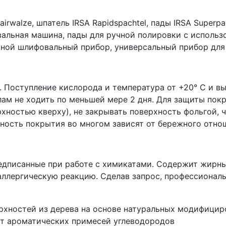
hairwalze, шпатель IRSA Rapidspachtel, пады IRSA Super
вальная машина, пады для ручной полировки с исполь
чной шлифовальный прибор, универсальный прибор для у
. Поступление кислорода и температура от +20° C и в
ам не ходить по меньшей мере 2 дня. Для защиты пок
хностью кверху), не закрывать поверхность фольгой, 
чность покрытия во многом зависят от бережного отнош
дписанные при работе с химикатами. Содержит жирные
 аллергическую реакцию. Сделав запрос, профессионал
рхностей из дерева на основе натуральных модифицир
т ароматических примесей углеводородов