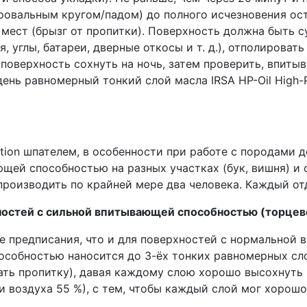
овальным кругом/падом) до полного исчезновения ост
мест (брызг от пропитки). Поверхность должна быть су
 углы, батареи, дверные откосы и т. д.), отполирова
поверхность сохнуть на ночь, затем проверить, впиты
ень равномерный тонкий слой масла IRSA HP-Oil High-
ection шпателем, в особенности при работе с породами
щей способностью на разных участках (бук, вишня) и
роизводить по крайней мере два человека. Каждый отд
остей с сильной впитывающей способностью (торцевой
е предписания, что и для поверхностей с нормальной
обностью наносится до 3-ёх тонких равномерных слоёв I
вать пропитку), давая каждому слою хорошо высохнуть
 воздуха 55 %), с тем, чтобы каждый слой мог хорошо