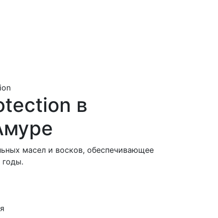
ion
otection в
Амуре
льных масел и восков, обеспечивающее
 годы.
ня