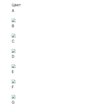
Цвет
A
B
C
D
E
F
G