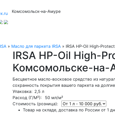
Комсомольск-на-Амуре
x.ru
RSA
»
Масло для паркета IRSA
»
IRSA HP-Oil High-Protect
IRSA HP-Oil High-Pr
Комсомольске-на-
Бесцветное масло-восковое средство из натура
сохранность покрытия вашего паркета на долгие
Упаковка
: 2,5 л
Расход (Г/М²):
50 мл/м²
Стоимость (розница):
Товар на складе, доставка по России от 1 д