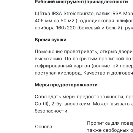
Рабочий инструмент/принадлежности
Щётка IRSA Streichbürste, валик IRSA Mo
406 мм на 50 м2.), однодисковая шлифо
прибора 160х220 (бежевый и белый), ру
Время сушки
Помещение проветривать, открыв двери
высыханию. По покрытым пропиткой пол
гофрированный картон (волнистой повер
поступал кислород. Качество и долгове
Меры предосторожности
Соблюдать меры предосторожности, пре
Co (II), 2-бутаноноксим. Может вызвать
безопасности.
Пропитка для пове
Основа
также свободных о