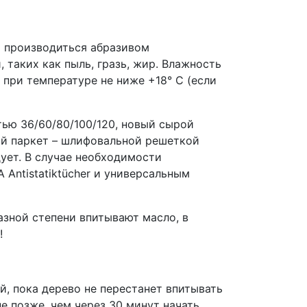
 производиться абразивом
 таких как пыль, гразь, жир. Влажность
при температуре не ниже +18° C (если
ью 36/60/80/100/120, новый сырой
ый паркет – шлифовальной решеткой
ует. В случае необходимости
Antistatiktücher и универсальным
азной степени впитывают масло, в
!
й, пока дерево не перестанет впитывать
е позже, чем через 30 минут начать