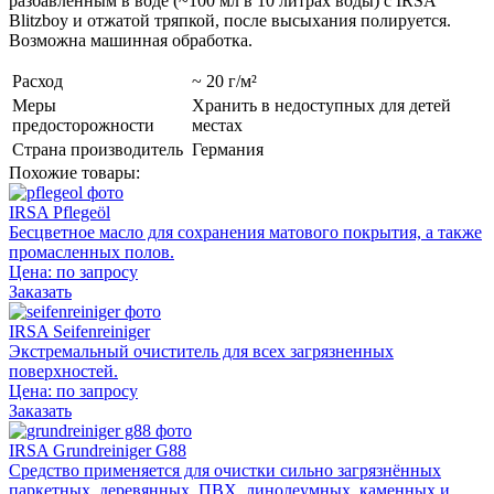
разбавленным в воде (~100 мл в 10 литрах воды) с IRSA
Blitzboy и отжатой тряпкой, после высыхания полируется.
Возможна машинная обработка.
Расход
~ 20 г/м²
Меры
Хранить в недоступных для детей
предосторожности
местах
Страна производитель
Германия
Похожие товары:
IRSA Pflegeöl
Бесцветное масло для сохранения матового покрытия, а также
промасленных полов.
Цена:
по запросу
Заказать
IRSA Seifenreiniger
Экстремальный очиститель для всех загрязненных
поверхностей.
Цена:
по запросу
Заказать
IRSA Grundreiniger G88
Средство применяется для очистки сильно загрязнённых
паркетных, деревянных, ПВХ, линолеумных, каменных и