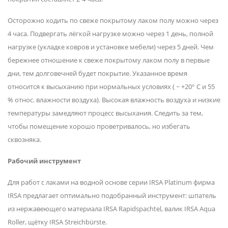
Осторожно ходить по свеже покрытому лаком полу можно через
4 часа. Подвергать лёгкой нагрузке можно через 1 день, полной
нагрузке (укладке ковров и установке мебели) через 5 дней. Чем
бережнее отношение к свеже покрытому лаком полу в первые
дни, тем долговечней будет покрытие. Указанное время
относится к высыханию при нормальных условиях ( ~ +20° С и 55
% относ. влажности воздуха). Высокая влажность воздуха и низкие
температуры замедляют процесс высыхания. Следить за тем,
чтобы помещение хорошо проветривалось, но избегать
сквозняка.
Рабочий инструмент
Для работ с лаками на водной основе серии IRSA Platinum фирма
IRSA предлагает оптимально подобранный инструмент: шпатель
из нержавеющего материала IRSA Rapidspachtel, валик IRSA Aqua
Roller, щётку IRSA Streichbürste.