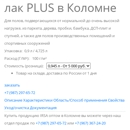
лак PLUS в Коломне
Для полов, подвергающихся от нормальной до очень высокой
нагрузке, из паркета, дерева, пробки, бамбука, ДСП-плит и
ступней, а также для полов производственных помещений и
спортивных сооружений
Упаковка
: 0,9 л / 4,725 л
Расход (Г/М²):
100 г/м²
Стоимость (розница):
Товар на складе, доставка по России от 1 дня
заказать
+7 (987) 297-65-72
Описание
Характеристики
Область/Способ применения
Свойства
Уход/очистка
Документация
Купить продукцию IRSA оптом в Коломне вы можете через наш
отдел продаж по
+7 (987) 297-65-72
или
+7 (967) 367-24-20