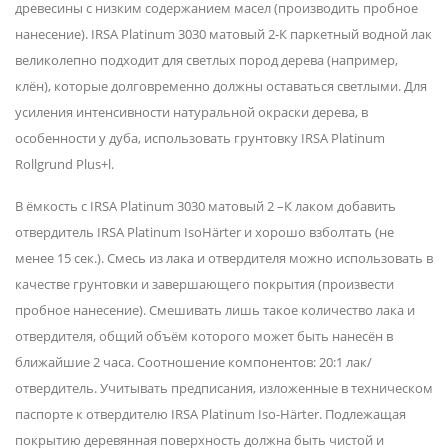
древесины с низким содержанием масел (производить пробное
нанесение). IRSA Platinum 3030 матовый 2-К паркетный водной лак
великолепно подходит для светлых пород дерева (например,
клён), которые долговременно должны оставаться светлыми. Для
усиления интенсивности натуральной окраски дерева, в
особенности у дуба, использовать грунтовку IRSA Platinum
Rollgrund Plus+l.
В ёмкость с IRSA Platinum 3030 матовый 2 –К лаком добавить
отвердитель IRSA Platinum IsoHärter и хорошо взболтать (не
менее 15 сек.). Смесь из лака и отвердителя можно использовать в
качестве грунтовки и завершающего покрытия (произвести
пробное нанесение). Смешивать лишь такое количество лака и
отвердителя, общий объём которого может быть нанесён в
ближайшие 2 часа. Соотношение компонентов: 20:1 лак/
отвердитель. Учитывать предписания, изложенные в техническом
паспорте к отвердителю IRSA Platinum Iso-Härter. Подлежащая
покрытию деревянная поверхность должна быть чистой и