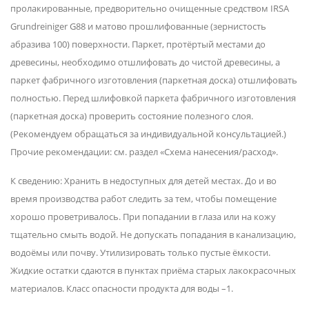
пролакированные, предворительно очищенные средством IRSA
Grundreiniger G88 и матово прошлифованные (зернистость
абразива 100) поверхности. Паркет, протёртый местами до
древесины, необходимо отшлифовать до чистой древесины, а
паркет фабричного изготовления (паркетная доска) отшлифовать
полностью. Перед шлифовкой паркета фабричного изготовления
(паркетная доска) проверить состояние полезного слоя.
(Рекомендуем обращаться за индивидуальной консультацией.)
Прочие рекомендации: см. раздел «Схема нанесения/расход».
К сведению: Хранить в недоступных для детей местах. До и во
время производства работ следить за тем, чтобы помещение
хорошо проветривалось. При попадании в глаза или на кожу
тщательно смыть водой. Не допускать попадания в канализацию,
водоёмы или почву. Утилизировать только пустые ёмкости.
Жидкие остатки сдаются в пунктах приёма старых лакокрасочных
материалов. Класс опасности продукта для воды –1.