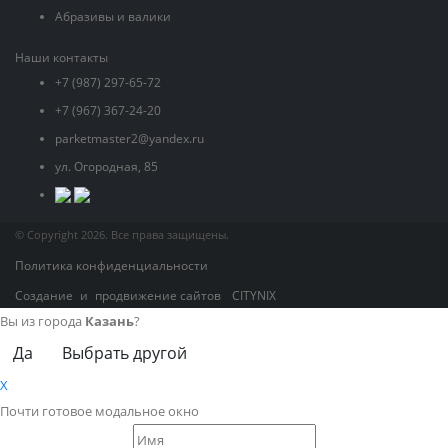
Абразивы и валики
Наши контакты
+7 (987) 297-65-72
+7 (967) 367-24-20
parketmaster2@yandex.ru
ул. Огородная, 85
© Copyright 2026. Все права защищены.
Политика конфиденциальности
Создание
и
продвижение сайтов
CITYNIX
Вы из города
Казань
?
Да
Выбрать другой
X
Почти готовое модальное окно