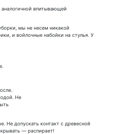
с аналогичной впитывающей
уборки, мы не несем никакой
ки, и войлочные набойки на стулья. У
е.
осле.
водой. Не
быть
е. Не допускать контакт с древесной
акрывать — распирает!