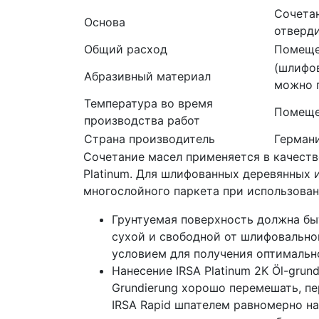
Сочетан
Основа
отверди
Общий расход
Помещен
(шлифов
Абразивный материал
можно п
Температура во время
Помещен
производства работ
Страна производитель
Герман
Сочетание масел применяется в качеств
Platinum. Для шлифованных деревянных и
многослойного паркета при использован
Грунтуемая поверхность должна быт
сухой и свободной от шлифовально
условием для получения оптимально
Нанесение IRSA Platinum 2K Öl-grun
Grundierung хорошо перемешать, п
IRSA Rapid шпателем равномерно н