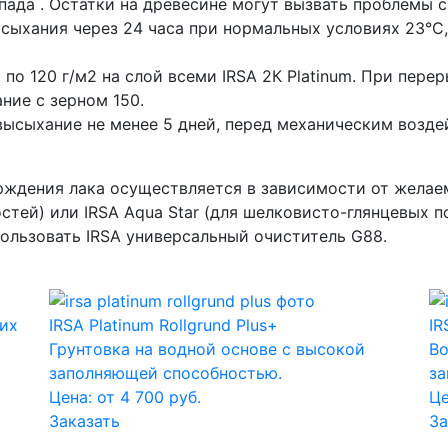
пада . Остатки на древесине могут вызвать проблемы 
сыхания через 24 часа при нормальных условиях 23°C,
по 120 г/м2 на слой всеми IRSA 2К Platinum. При пере
ие с зерном 150.
высыхание не менее 5 дней, перед механическим возде
рждения лака осуществляется в зависимости от желае
остей) или IRSA Aqua Star (для шелковисто-глянцевых 
пользовать IRSA универсальный очиститель G88.
ких
IRSA Platinum Rollgrund Plus+
IR
Грунтовка на водной основе с высокой
Во
заполняющей способностью.
за
Цена: от 4 700 руб.
Це
Заказать
За