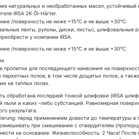
ие натуральных и необработанных масел, устойчивый 
теля IRSA 2K Öl-Härter.
ие /поверхность не ниже +15°C и не выше +30°C.
альные ленты, рулоны, диски, листы), шлифовальные 
риобрести у компании IRSA.
ие /поверхность не ниже +15°C и не выше +30°C.
ия
е пропитки для последующего нанесения на поверхнос
 паркетных полов, в том числе дощатых полов, а такж
ии на теплых полах.
ь обработана последней тонкой шлифовки (IRSA шлифо
й пыли и каких –либо субстанций. Равномерная поверх
го результата.
dierung: перед применением довести до температуры в п
еремешивать при смешивании с отвердителем (пропорци
анести на основание. Жизнеспособность: 2 Часа! Посл