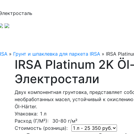
Электросталь
RSA
»
Грунт и шпаклевка для паркета IRSA
»
IRSA Platin
IRSA Platinum 2K Öl
Электростали
Двух компонентная грунтовка, представляет соб
необработанных масел, устойчивый к окислению 
Öl-Härter.
Упаковка
: 1 л
Расход (Г/М²):
30-80 г/м²
Стоимость (розница):