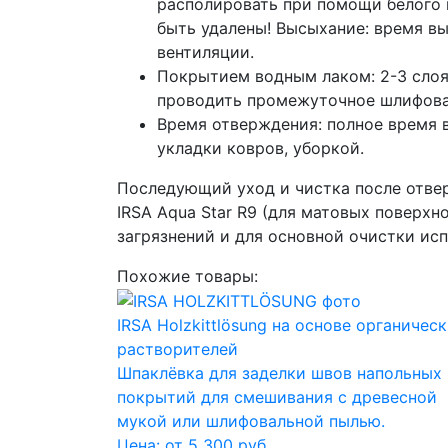
располировать при помощи белого 
быть удалены! Высыхание: время вы
вентиляции.
Покрытием водным лаком: 2-3 слоя 
проводить промежуточное шлифован
Время отверждения: полное время 
укладки ковров, уборкой.
Последующий уход и чистка после отве
IRSA Aqua Star R9 (для матовых поверхн
загрязнений и для основной очистки ис
Похожие товары:
IRSA Holzkittlösung на основе органичес
растворителей
Шпаклёвка для заделки швов напольных
покрытий для смешивания с древесной
мукой или шлифовальной пылью.
Цена: от 5 300 руб.