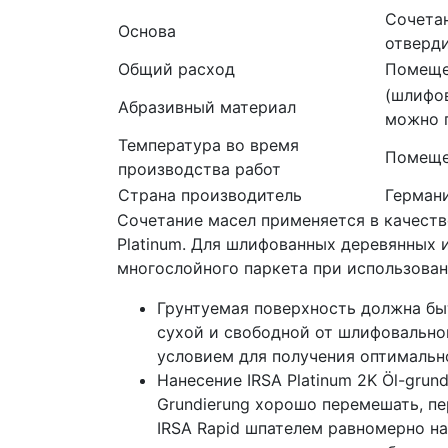
Сочетан
Основа
отверди
Общий расход
Помещен
(шлифов
Абразивный материал
можно п
Температура во время
Помещен
производства работ
Страна производитель
Герман
Сочетание масел применяется в качеств
Platinum. Для шлифованных деревянных и
многослойного паркета при использован
Грунтуемая поверхность должна быт
сухой и свободной от шлифовально
условием для получения оптимально
Нанесение IRSA Platinum 2K Öl-grun
Grundierung хорошо перемешать, п
IRSA Rapid шпателем равномерно н