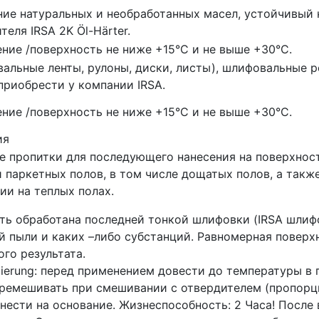
ие натуральных и необработанных масел, устойчивый 
теля IRSA 2K Öl-Härter.
ие /поверхность не ниже +15°C и не выше +30°C.
альные ленты, рулоны, диски, листы), шлифовальные 
риобрести у компании IRSA.
ие /поверхность не ниже +15°C и не выше +30°C.
ия
е пропитки для последующего нанесения на поверхнос
 паркетных полов, в том числе дощатых полов, а такж
ии на теплых полах.
ь обработана последней тонкой шлифовки (IRSA шлифо
й пыли и каких –либо субстанций. Равномерная поверх
го результата.
dierung: перед применением довести до температуры в п
еремешивать при смешивании с отвердителем (пропорци
анести на основание. Жизнеспособность: 2 Часа! Посл