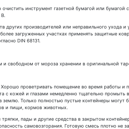
о очистить инструмент газетной бумагой или бумагой 
 B.
тв других производителей или неправильного ухода и 
более загруженных участках применять защитные коври
гласно DIN 68131.
м и свободном от мороза хранении в оригинальной тар
. Хорошо проветривать помещение во время работы и п
кта с кожей и глазами немедленно тщательно промыть 
а землю. Только полностью пустые контейнеры могут 
ов и пищи, кормов животных.
ряпки, пады и другие средства в закрытом контейнер
опасность самовозгорания. Готовую смесь плотно не з