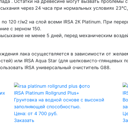
пада . Остатки на древесине могут вызвать проблемы 
сыхания через 24 часа при нормальных условиях 23°C,
по 120 г/м2 на слой всеми IRSA 2К Platinum. При пере
ие с зерном 150.
высыхание не менее 5 дней, перед механическим возде
рждения лака осуществляется в зависимости от желае
остей) или IRSA Aqua Star (для шелковисто-глянцевых 
пользовать IRSA универсальный очиститель G88.
ких
IRSA Platinum Rollgrund Plus+
IR
Грунтовка на водной основе с высокой
Во
заполняющей способностью.
за
Цена: от 4 700 руб.
Це
Заказать
За