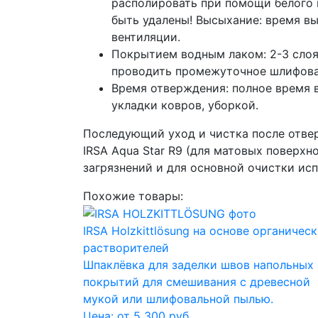
располировать при помощи белого 
быть удалены! Высыхание: время вы
вентиляции.
Покрытием водным лаком: 2-3 слоя 
проводить промежуточное шлифован
Время отверждения: полное время 
укладки ковров, уборкой.
Последующий уход и чистка после отве
IRSA Aqua Star R9 (для матовых поверхн
загрязнений и для основной очистки ис
Похожие товары:
IRSA Holzkittlösung на основе органичес
растворителей
Шпаклёвка для заделки швов напольных
покрытий для смешивания с древесной
мукой или шлифовальной пылью.
Цена: от 5 300 руб.