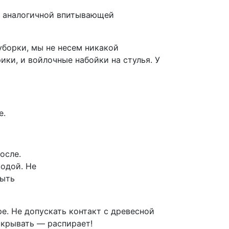
с аналогичной впитывающей
уборки, мы не несем никакой
ки, и войлочные набойки на стулья. У
е.
осле.
водой. Не
быть
е. Не допускать контакт с древесной
акрывать — распирает!