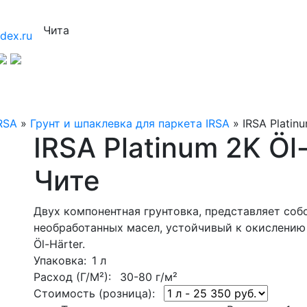
Чита
dex.ru
RSA
»
Грунт и шпаклевка для паркета IRSA
»
IRSA Platin
IRSA Platinum 2K Öl
Чите
Двух компонентная грунтовка, представляет соб
необработанных масел, устойчивый к окислению 
Öl-Härter.
Упаковка
: 1 л
Расход (Г/М²):
30-80 г/м²
Стоимость (розница):