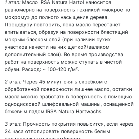
1 этап:
Масло IRSA Natura Hartol наносится
равномерно на поверхность техникой «мокрое по
мокрому» до полного насыщения дерева.
Процедуру повторить, пока масло перестанет
впитываться, образуя на поверхности блестящий
мокрым блеском слой (при наличии сухих
участков нанести на них щеткой/валиком
дополнительный слой). Во время производства
работ на поверхность можно ступать в чистой
обуви. Расход: ~ 100-120 г/м².
2 этап:
Через 45 минут снять скребком с
обработанной поверхности лишнее масло, остатки
масла можно вработать в поверхность с помощью
однодисковой шлифовальной машины, оснащенной
бежевым падом IRSA Natura Hartwachs.
3 этап
: Прочность покрытия повысится, если через
24 часа отполировать поверхность белым
полировальным кругом/падом.