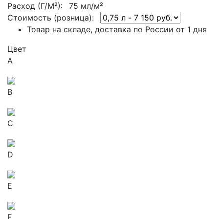
Расход (Г/М²):
75 мл/м²
Стоимость (розница):
Товар на складе, доставка по России от 1 дня
Цвет
A
B
C
D
E
F