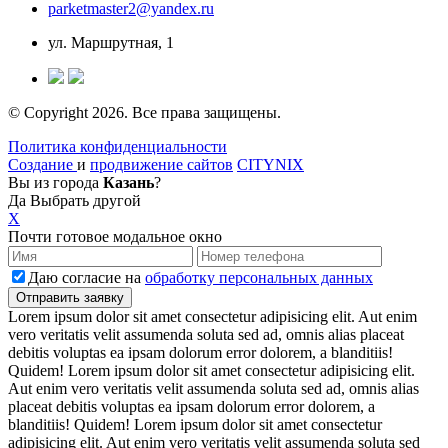
parketmaster2@yandex.ru
ул. Маршрутная, 1
© Copyright 2026. Все права защищены.
Политика конфиденциальности
Создание
и
продвижение сайтов
CITYNIX
Вы из города
Казань
?
Да
Выбрать другой
X
Почти готовое модальное окно
Даю согласие на
обработку персональных данных
Lorem ipsum dolor sit amet consectetur adipisicing elit. Aut enim
vero veritatis velit assumenda soluta sed ad, omnis alias placeat
debitis voluptas ea ipsam dolorum error dolorem, a blanditiis!
Quidem! Lorem ipsum dolor sit amet consectetur adipisicing elit.
Aut enim vero veritatis velit assumenda soluta sed ad, omnis alias
placeat debitis voluptas ea ipsam dolorum error dolorem, a
blanditiis! Quidem! Lorem ipsum dolor sit amet consectetur
adipisicing elit. Aut enim vero veritatis velit assumenda soluta sed