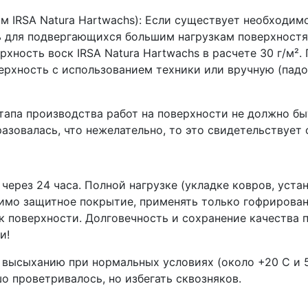
м IRSA Natura Hartwachs): Если существует необходи
ь для подвергающихся большим нагрузкам поверхностям
ерхность воск IRSA Natura Hartwachs в расчете 30 г/м².
ерхность с использованием техники или вручную (пад
апа производства работ на поверхности не должно бы
бразовалась, что нежелательно, то это свидетельствует
 через 24 часа. Полной нагрузке (укладке ковров, уст
димо защитное покрытие, применять только гофрированн
к поверхности. Долговечность и сохранение качества 
и!
 высыханию при нормальных условиях (около +20 С и 5
о проветривалось, но избегать сквозняков.