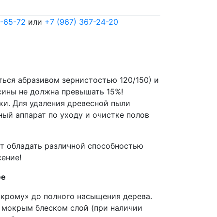
7-65-72
или
+7 (967) 367-24-20
ся абразивом зернистостью 120/150) и
есины не должна превышать 15%!
ки. Для удаления древесной пыли
ный аппарат по уходу и очистке полов
т обладать различной способностью
сение!
ее
окрому» до полного насыщения дерева.
й мокрым блеском слой (при наличии