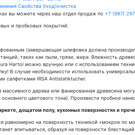
енения
Свойства
Уход/очистка
ках вы можете через наш отдел продаж по
+7 (987) 29
овых и пробковых покрытий.
фованным (завершающая шлифовка должна производить
танций, таких как пыли, грязи, жира. Влажность древ
ura Hartol можно вручную или с использованием техни
лку! В случае необходимости использовать универсаль
и салфетками IRSA Antistatiktucher.
 массивного дерева или фанированная древесина могу
 основного цветового тона). Произвести пробное нане
аркете, дощатом полу, кухонных поверхностях и проч
тся равномерно на поверхность техникой «мокрое по м
танет впитываться, образуя на поверхности блестящи