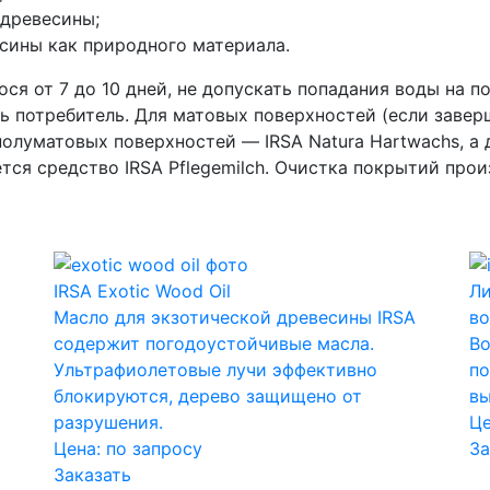
 древесины;
сины как природного материала.
ся от 7 до 10 дней, не допускать попадания воды на п
еть потребитель. Для матовых поверхностей (если зав
 полуматовых поверхностей — IRSA Natura Hartwachs, а
тся средство IRSA Pflegemilch. Очистка покрытий про
IRSA Exotic Wood Oil
Ли
Масло для экзотической древесины IRSA
во
содержит погодоустойчивые масла.
Во
Ультрафиолетовые лучи эффективно
по
блокируются, дерево защищено от
вы
разрушения.
Ц
Цена:
по запросу
За
Заказать