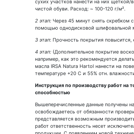
сухих участков нанести на них щеткой/
чистой обуви. Расход: ~ 100-120 г/м².
2 этап:
Через 45 минут снять скребком с
помощью однодисковой шлифовальной ма
3 этап
: Прочность покрытия повысится,
4 этап:
(Дополнительное покрытие воско
например, как это рекомендуется делат
масла IRSA Natura Hartol нанести на поверхность воск IRSA Natura Hartwachs. Указанное время высы
температуре +20 С и 55% отн. влажности
Инструкция по производству работ на 
способностью
Вышеперечисленные данные получены на 
освобождаетесь от обязанности провери
представляется возможным производить
работ ответственность несет исключите
продукции. С появлением новой техниче