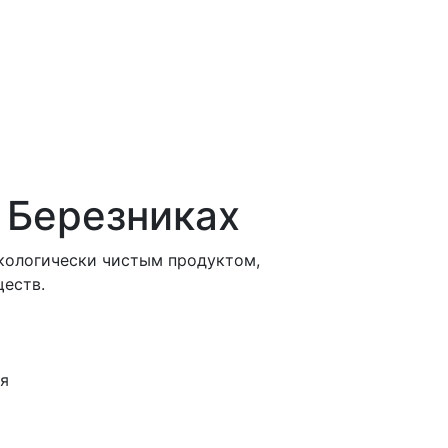
в Березниках
кологически чистым продуктом,
еств.
ня