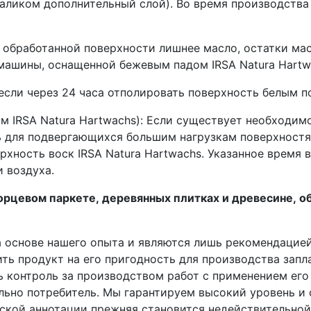
валиком дополнительный слой). Во время производства
 обработанной поверхности лишнее масло, остатки мас
шины, оснащенной бежевым падом IRSA Natura Hartw
 если через 24 часа отполировать поверхность белым 
м IRSA Natura Hartwachs): Если существует необходи
ь для подвергающихся большим нагрузкам поверхностям
хания рассчитано на высыхание при
 воздуха.
торцевом паркете, деревянных плитках и древесине,
основе нашего опыта и являются лишь рекомендацией.
ть продукт на его пригодность для производства запл
 контроль за производством работ с применением его
льно потребитель. Мы гарантируем высокий уровень и 
ской аннотации прежняя становится недействительной