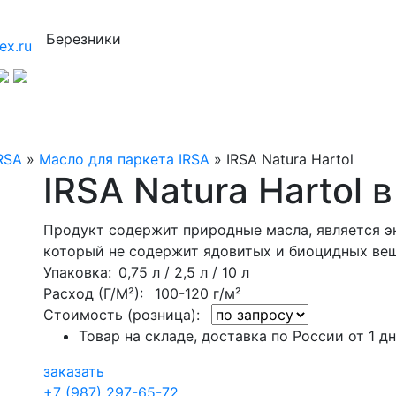
Березники
ex.ru
RSA
»
Масло для паркета IRSA
»
IRSA Natura Hartol
IRSA Natura Hartol 
Продукт содержит природные масла, является э
который не содержит ядовитых и биоцидных вещ
Упаковка
: 0,75 л / 2,5 л / 10 л
Расход (Г/М²):
100-120 г/м²
Стоимость (розница):
Товар на складе, доставка по России от 1 д
заказать
+7 (987) 297-65-72