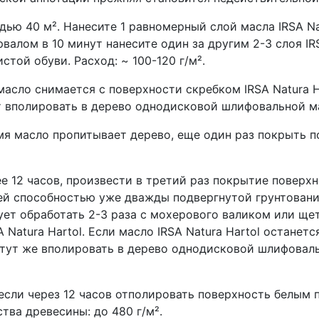
ю 40 м². Нанесите 1 равномерный слой масла IRSA Nat
анесите один за другим 2-3 слоя IRSA Natura Hartol. Во время производства
той обуви. Расход: ~ 100-120 г/м².
асло снимается с поверхности скребком IRSA Natura Ha
ет вполировать в дерево однодисковой шлифовальной 
мя масло пропитывает дерево, еще один раз покрыть по
 12 часов, произвести в третий раз покрытие поверхно
ей способностью уже дважды подвергнутой грунтовани
ует обработать 2-3 раза с мохерового валиком или ще
 Hartol останется на поверхности, быстро снять его с
а тут же вполировать в дерево однодисковой шлифова
если через 12 часов отполировать поверхность белым
тва древесины: до 480 г/м².