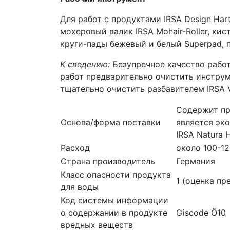
Для работ с продуктами IRSA Design Har
мохеровый валик IRSA Mohair-Roller, ки
круги-пады бежевый и белый Superpad, 
К сведению:
Безупречное качество работ
работ предварительно очистить инструм
тщательно очистить разбавителем IRSA V
Содержит пр
Основа/форма поставки
является эк
IRSA Natura 
Расход
около 100-1
Страна производитель
Германия
Класс опасности продукта
1 (оценка пр
для воды
Код системы информации
о содержании в продукте
Giscode Ö10
вредных веществ