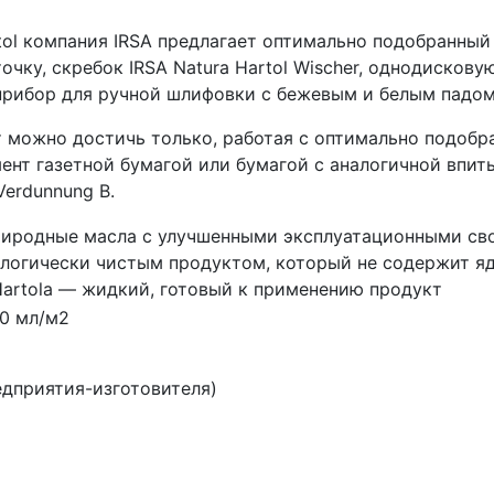
tol компания IRSA предлагает оптимально подобранный и
сточку, скребок IRSA Natura Hartol Wischer, однодиск
прибор для ручной шлифовки с бежевым и белым падом
 можно достичь только, работая с оптимально подоб
ент газетной бумагой или бумагой с аналогичной впи
erdunnung B.
иродные масла с улучшенными эксплуатационными сво
ологически чистым продуктом, который не содержит я
Hartola — жидкий, готовый к применению продукт
20 мл/м2
едприятия-изготовителя)