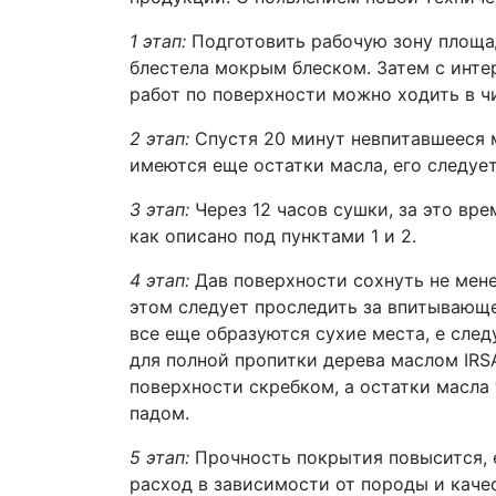
1 этап:
Подготовить рабочую зону площадь
блестела мокрым блеском. Затем с интервалом в 10 минут н
работ по поверхности можно ходить в чис
2 этап:
Спустя 20 минут невпитавшееся м
имеются еще остатки масла, его следу
3 этап:
Через 12 часов сушки, за это вре
как описано под пунктами 1 и 2.
4 этап:
Дав поверхности сохнуть не менее
этом следует проследить за впитывающ
все еще образуются сухие места, е след
для полной пропитки дерева маслом IRSA Natura Hartol. Если масло IRSA Natura
поверхности скребком, а остатки масл
падом.
5 этап:
Прочность покрытия повысится, 
расход в зависимости от породы и качес