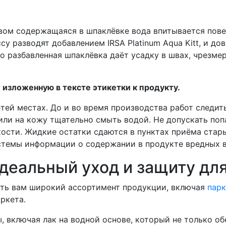
ом содержащаяся в шпаклёвке вода впитывается повер
у разводят добавлением IRSA Platinum Aqua Kitt, и д
о разбавленная шпаклёвка даёт усадку в швах, чрезме
изложенную в тексте этикетки к продукту.
тей местах. До и во время производства работ следит
 или на кожу тщательно смыть водой. Не допускать по
кости. Жидкие остатки сдаются в пунктах приёма стар
истемы информации о содержании в продукте вредных 
деальный уход и защиту дл
ить вам широкий ассортимент продукции, включая
парк
ркета.
 включая лак на водной основе, который не только об