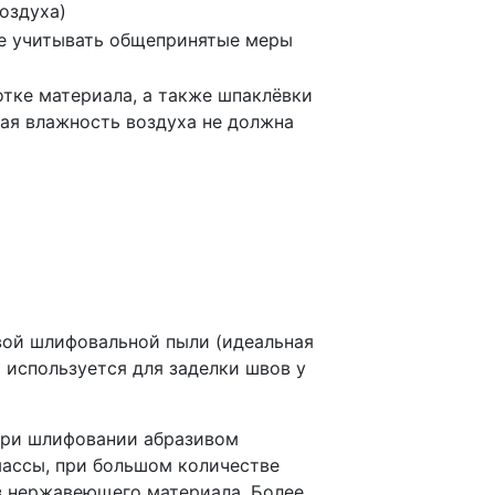
оздуха)
же учитывать общепринятые меры
тке материала, а также шпаклёвки
ная влажность воздуха не должна
вой шлифовальной пыли (идеальная
а используется для заделки швов у
при шлифовании абразивом
массы, при большом количестве
з нержавеющего материала. Более