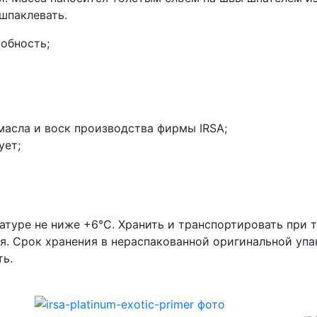
шпаклевать.
обность;
 масла и воск производства фирмы IRSA;
ует;
атуре не ниже +6°С. Хранить и транспортировать при
. Срок хранения в нераспакованной оригинальной упа
ть.