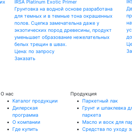
IR
ких
IRSA Platinum Exotic Primer
Дв
Грунтовка на водной основе разработана
пр
для темных и в темные тона окрашенных
на
полов. Сцепка замечательна даже у
ус
экзотических пород древесины, продукт
до
уменьшает образование нежелательных
Це
белых трещин в швах.
За
Цена:
по запросу
Заказать
О нас
Продукция
Каталог продукции
Паркетный лак
Дилерская
Грунт и шпаклевка д
программа
паркета
О компании
Масло и воск для па
Где купить
Средства по уходу з