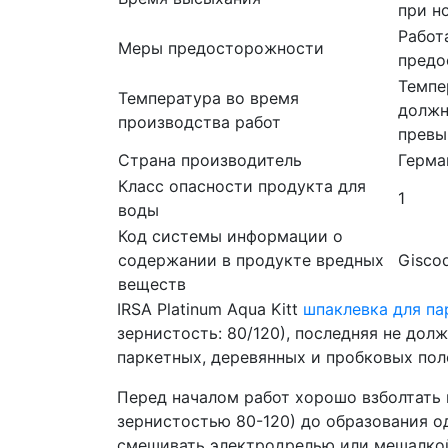
при н
Работ
Меры предосторожности
предо
Темпе
Температура во время
должн
производства работ
превы
Страна производитель
Герма
Класс опасности продукта для
1
воды
Код системы информации о
содержании в продукте вредных
Gisco
веществ
IRSA Platinum Aqua Kitt
шпаклевка для па
зернистость: 80/120), последняя не дол
паркетных, деревянных и пробковых пол
Перед началом работ хорошо взболтать
зернистостью 80-120) до образования 
смешивать электродрелью или мешалкой