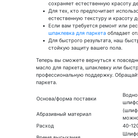
сохраняет естественную красоту де
Для тех, кто предпочитает исполь
естественную текстуру и красоту д
Если вам требуется ремонт или ре
шпаклевка для паркета
обладает от
Для быстрого результата, наш быс
стойкую защиту вашего пола.
Теперь вы сможете вернуться к повседн
масло для паркета, шпаклевку или быст
профессиональную поддержку. Обращайт
паркета.
Водно
Основа/форма поставки
шлифо
(шлиф
Абразивный материал
можно
Расход
40-12
Шлифо
Время высыхания