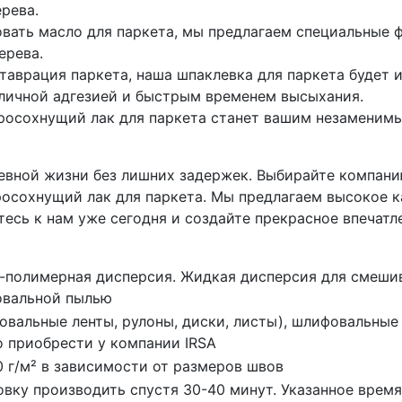
рева.
зовать масло для паркета, мы предлагаем специальные
ерева.
ставрация паркета, наша шпаклевка для паркета буде
личной адгезией и быстрым временем высыхания.
тросохнущий лак для паркета станет вашим незамени
евной жизни без лишних задержек. Выбирайте компанию
росохнущий лак для паркета. Мы предлагаем высокое к
есь к нам уже сегодня и создайте прекрасное впечат
-полимерная дисперсия. Жидкая дисперсия для смешив
вальной пылью
овальные ленты, рулоны, диски, листы), шлифовальные
 приобрести у компании IRSA
0 г/м² в зависимости от размеров швов
вку производить спустя 30-40 минут. Указанное врем