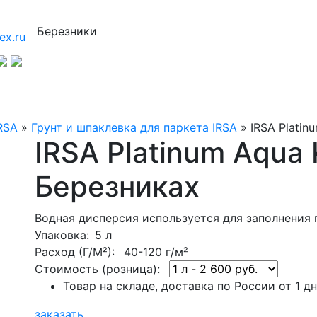
Березники
ex.ru
RSA
»
Грунт и шпаклевка для паркета IRSA
»
IRSA Platin
IRSA Platinum Aqua K
Березниках
Водная дисперсия используется для заполнения 
Упаковка
: 5 л
Расход (Г/М²):
40-120 г/м²
Стоимость (розница):
Товар на складе, доставка по России от 1 д
заказать