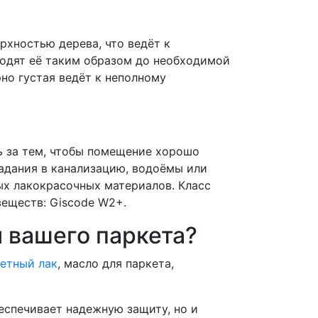
хностью дерева, что ведёт к
оводят её таким образом до необходимой
рно густая ведёт к неполному
ь за тем, чтобы помещение хорошо
падания в канализацию, водоёмы или
ых лакокрасочных материалов. Класс
веществ: Giscode W2+.
я вашего паркета?
етный лак
, масло для паркета,
еспечивает надежную защиту, но и