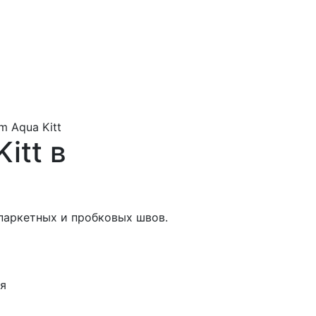
um Aqua Kitt
itt в
паркетных и пробковых швов.
ня