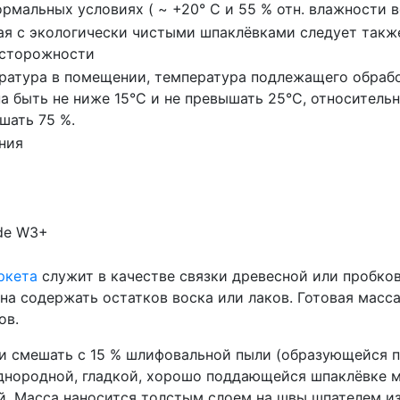
ормальных условиях ( ~ +20° С и 55 % отн. влажности в
ая с экологически чистыми шпаклëвками следует так
сторожности
ратура в помещении, температура подлежащего обрабо
а быть не ниже 15°С и не превышать 25°C, относитель
шать 75 %.
ния
de W3+
ркета
служит в качестве связки древесной или пробко
жна содержать остатков воска или лаков. Готовая масс
ов.
 и смешать c 15 % шлифовальной пыли (образующейся 
однородной, гладкой, хорошо поддающейся шпаклёвке 
. Масса наносится толстым слоем на швы шпателем и