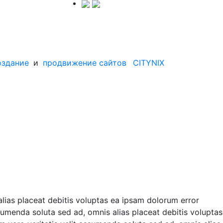
оздание
и
продвижение сайтов
CITYNIX
alias placeat debitis voluptas ea ipsam dolorum error
ssumenda soluta sed ad, omnis alias placeat debitis voluptas