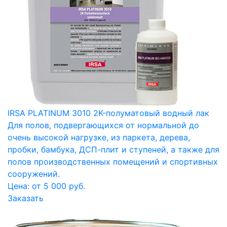
IRSA PLATINUM 3010 2K-полуматовый водный лак
Для полов, подвергающихся от нормальной до
очень высокой нагрузке, из паркета, дерева,
пробки, бамбука, ДСП-плит и ступеней, а также для
полов производственных помещений и спортивных
сооружений.
Цена: от 5 000 руб.
Заказать