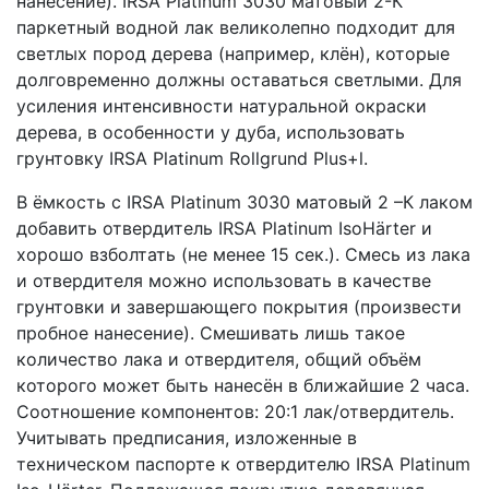
нанесение). IRSA Platinum 3030 матовый 2-К
паркетный водной лак великолепно подходит для
светлых пород дерева (например, клён), которые
долговременно должны оставаться светлыми. Для
усиления интенсивности натуральной окраски
дерева, в особенности у дуба, использовать
грунтовку IRSA Platinum Rollgrund Plus+l.
В ёмкость с IRSA Platinum 3030 матовый 2 –К лаком
добавить отвердитель IRSA Platinum IsoHärter и
хорошо взболтать (не менее 15 сек.). Смесь из лака
и отвердителя можно использовать в качестве
грунтовки и завершающего покрытия (произвести
пробное нанесение). Смешивать лишь такое
количество лака и отвердителя, общий объём
которого может быть нанесён в ближайшие 2 часа.
Соотношение компонентов: 20:1 лак/отвердитель.
Учитывать предписания, изложенные в
техническом паспорте к отвердителю IRSA Platinum