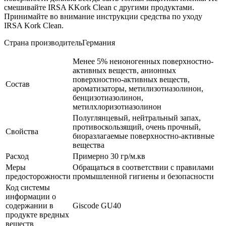
смешивайте IRSA KKork Clean с другими продуктами.
Принимайте во внимание инструкции средства по уходу
IRSA Kork Clean.
Страна производительГермания
Менее 5% неионогенных поверхностно-
активных веществ, анионных
поверхностно-активных веществ,
Состав
ароматизаторы, метилизотиазолинон,
бенцизотиазолинон,
метилхлоризотиазолинон
Полуглянцевый, нейтральный запах,
противоскользящий, очень прочный,
Свойства
биоразлагаемые поверхностно-активные
вещества
Расход
Примерно 30 гр/м.кв
Меры
Обращаться в соответствии с правилами
предосторожности
промышленной гигиены и безопасности
Код системы
информации о
содержании в
Giscode GU40
продукте вредных
веществ