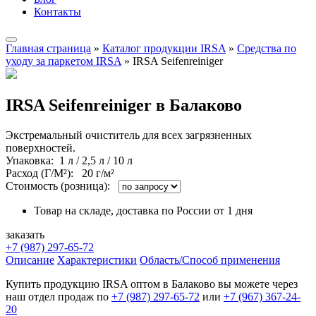
Контакты
Главная страница
»
Каталог продукции IRSA
»
Средства по
уходу за паркетом IRSA
»
IRSA Seifenreiniger
IRSA Seifenreiniger в Балаково
Экстремальный очиститель для всех загрязненных
поверхностей.
Упаковка
: 1 л / 2,5 л / 10 л
Расход (Г/М²):
20 г/м²
Стоимость (розница):
Товар на складе, доставка по России от 1 дня
заказать
+7 (987) 297-65-72
Описание
Характеристики
Область/Способ применения
Купить продукцию IRSA оптом в Балаково вы можете через
наш отдел продаж по
+7 (987) 297-65-72
или
+7 (967) 367-24-
20