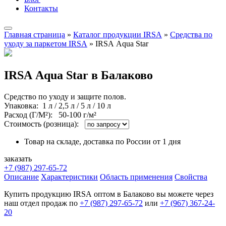
Контакты
Главная страница
»
Каталог продукции IRSA
»
Средства по
уходу за паркетом IRSA
»
IRSA Aqua Star
IRSA Aqua Star в Балаково
Средство по уходу и защите полов.
Упаковка
: 1 л / 2,5 л / 5 л / 10 л
Расход (Г/М²):
50-100 г/м²
Стоимость (розница):
Товар на складе, доставка по России от 1 дня
заказать
+7 (987) 297-65-72
Описание
Характеристики
Область применения
Свойства
Купить продукцию IRSA оптом в Балаково вы можете через
наш отдел продаж по
+7 (987) 297-65-72
или
+7 (967) 367-24-
20