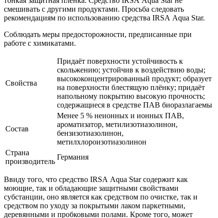
тонкая защитная плёнка. Средство IRSA Aqua Star не
смешивать с другими продуктами. Просьба следовать
рекомендациям по использованию средства IRSA Aqua Star.
Соблюдать меры предосторожности, предписанные при
работе с химикатами.
Придаёт поверхности устойчивость к
скольжению; устойчив к воздействию воды;
высококонцентрированный продукт; образует
Свойства
на поверхности блестящую плёнку; придаёт
напольному покрытию высокую прочность;
содержащиеся в средстве ПАВ биоразлагаемы
Менее 5 % неионных и ионных ПАВ,
ароматизатор, метилизотиазолинон,
Состав
бензизотиазолинон,
метилхлороизотиазолинон
Страна
Германия
производитель
Ввиду того, что средство IRSA Aqua Star содержит как
моющие, так и обладающие защитными свойствами
субстанции, оно является как средством по очистке, так и
средством по уходу за покрытыми лаком паркетными,
деревянными и пробковыми полами. Кроме того, может