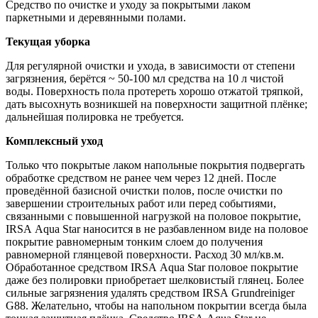
Средство по очистке и уходу за покрытыми лаком
паркетными и деревянными полами.
Текущая уборка
Для регулярной очистки и ухода, в зависимости от степени
загрязнения, берётся ~ 50-100 мл средства на 10 л чистой
воды. Поверхность пола протереть хорошо отжатой тряпкой,
дать высохнуть возникшей на поверхности защитной плёнке;
дальнейшая полировка не требуется.
Комплексный уход
Только что покрытые лаком напольные покрытия подвергать
обработке средством не ранее чем через 12 дней. После
проведённой базисной очистки полов, после очистки по
завершении строительных работ или перед событиями,
связанными с повышенной нагрузкой на половое покрытие,
IRSA Aqua Star наносится в не разбавленном виде на половое
покрытие равномерным тонким слоем до получения
равномерной глянцевой поверхности. Расход 30 мл/кв.м.
Обработанное средством IRSA Aqua Star половое покрытие
даже без полировки приобретает шелковистый глянец. Более
сильные загрязнения удалять средством IRSA Grundreiniger
G88. Желательно, чтобы на напольном покрытии всегда была