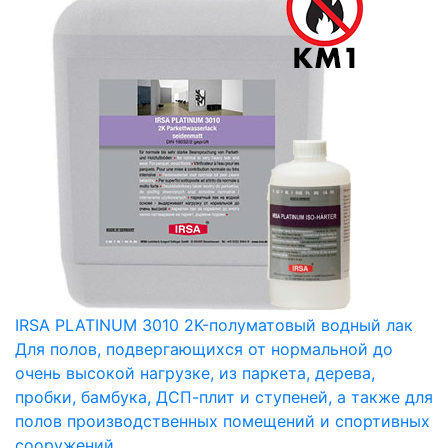
IRSA PLATINUM 3010 2K-полуматовый водный лак
Для полов, подвергающихся от нормальной до
очень высокой нагрузке, из паркета, дерева,
пробки, бамбука, ДСП-плит и ступеней, а также для
полов производственных помещений и спортивных
сооружений.