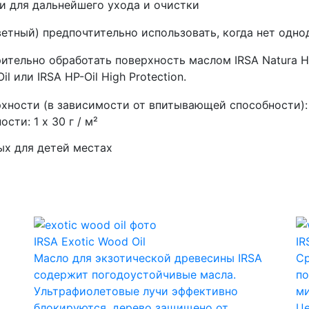
и для дальнейшего ухода и очистки
ветный) предпочтительно использовать, когда нет од
тельно обработать поверхность маслом IRSA Natura Hard
il или IRSA HP-Oil High Protection.
хности (в зависимости от впитывающей способности): 
сти: 1 x 30 г / м²
ых для детей местах
IRSA Exotic Wood Oil
IR
Масло для экзотической древесины IRSA
Ср
содержит погодоустойчивые масла.
по
Ультрафиолетовые лучи эффективно
ми
блокируются, дерево защищено от
Це