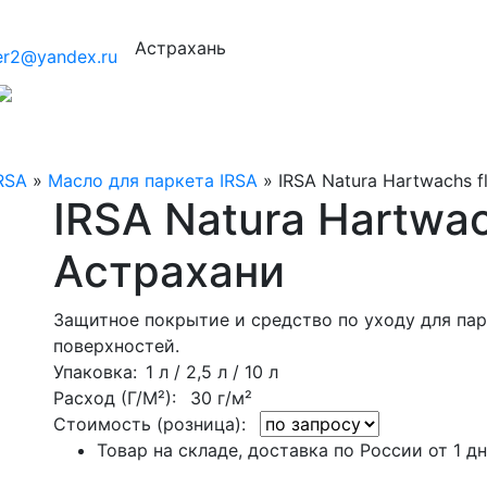
Астрахань
er2@yandex.ru
RSA
»
Масло для паркета IRSA
»
IRSA Natura Hartwachs fl
IRSA Natura Hartwac
Астрахани
Защитное покрытие и средство по уходу для пар
поверхностей.
Упаковка
: 1 л / 2,5 л / 10 л
Расход (Г/М²):
30 г/м²
Стоимость (розница):
Товар на складе, доставка по России от 1 д