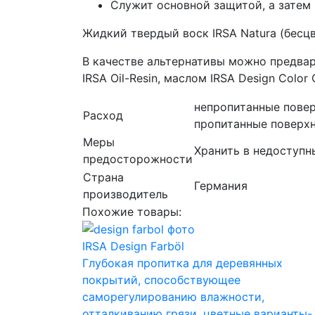
Служит основной защитой, а затем 
Жидкий твердый воск IRSA Natura (бесц
В качестве альтернативы можно предвари
IRSA Oil-Resin, маслом IRSA Design Color O
непропитанные повер
Расход
пропитанные поверхно
Меры
Хранить в недоступн
предосторожности
Страна
Германия
производитель
Похожие товары:
IRSA Design Farböl
Глубокая пропитка для деревянных
покрытий, способствующее
саморегулированию влажности,
отталкиванию грязи, цветные варианты-