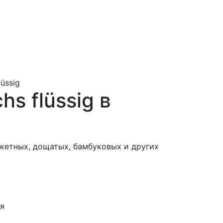
üssig
hs flüssig в
кетных, дощатых, бамбуковых и других
ня