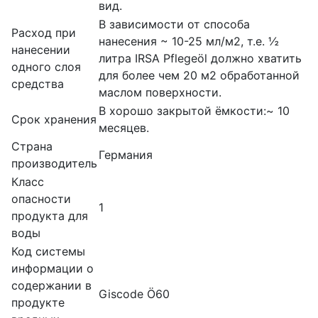
вид.
В зависимости от способа
Расход при
нанесения ~ 10-25 мл/м2, т.е. ½
нанесении
литра IRSA Pflegeöl должно хватить
одного слоя
для более чем 20 м2 обработанной
средства
маслом поверхности.
В хорошо закрытой ёмкости:~ 10
Срок хранения
месяцев.
Страна
Германия
производитель
Класс
опасности
1
продукта для
воды
Код системы
информации о
содержании в
Giscode Ö60
продукте