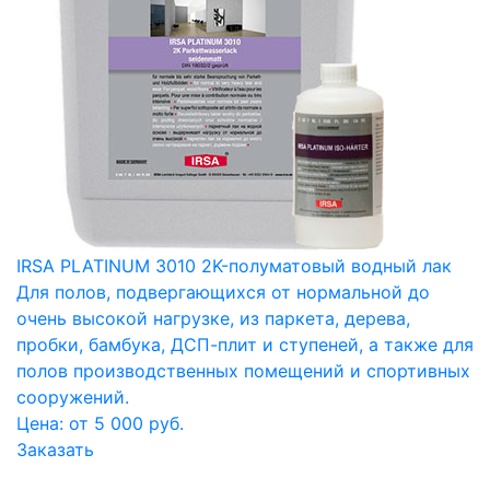
IRSA PLATINUM 3010 2K-полуматовый водный лак
Для полов, подвергающихся от нормальной до
очень высокой нагрузке, из паркета, дерева,
пробки, бамбука, ДСП-плит и ступеней, а также для
полов производственных помещений и спортивных
сооружений.
Цена: от 5 000 руб.
Заказать