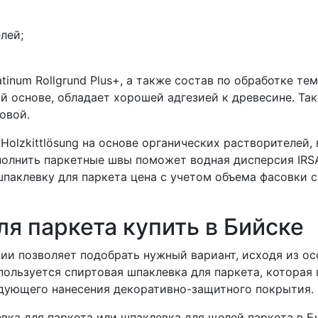
лей;
inum Rollgrund Plus+, а также состав по обработке темн
ной основе, обладает хорошей адгезией к древесине. Т
овой.
Holzkittlösung на основе органических растворителей,
олнить паркетные швы поможет водная дисперсия IRSA 
шпаклевку для паркета цена с учетом объема фасовки с
ля паркета купить в Бийске
ии позволяет подобрать нужный вариант, исходя из ос
пользуется спиртовая шпаклевка для паркета, которая
едующего нанесения декоративно-защитного покрытия.
вка для паркета или шпаклевка для щелей паркета в Б