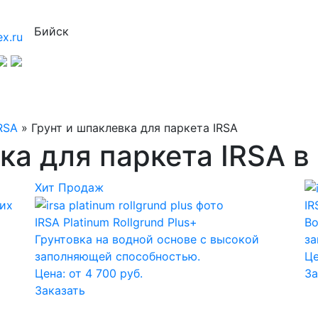
Бийск
x.ru
RSA
»
Грунт и шпаклевка для паркета IRSA
ка для паркета IRSA в
Хит Продаж
ких
IR
IRSA Platinum Rollgrund Plus+
Во
Грунтовка на водной основе с высокой
за
заполняющей способностью.
Це
Цена: от 4 700 руб.
За
Заказать